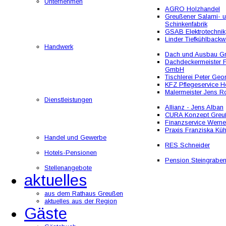
Unternehmen
AGRO Holzhandel
Greußener Salami- 
Schinkenfabrik
GSAB Elektrotechnik
Linder Tiefkühlbackw
Handwerk
Dach und Ausbau 
Dachdeckermeister F
GmbH
Tischlerei Peter Geo
KFZ Pflegeservice He
Malermeister Jens R
Dienstleistungen
Allianz - Jens Alban
CURA Konzept Greu
Finanzservice Werne
Praxis Franziska Kü
Handel und Gewerbe
RES Schneider
Hotels-Pensionen
Pension Steingrabe
Stellenangebote
aktuelles
aus dem Rathaus Greußen
aktuelles aus der Region
Gäste