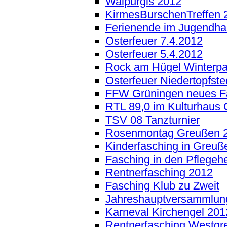
Walpurgis 2012
KirmesBurschenTreffen 
Ferienende im Jugendha
Osterfeuer 7.4.2012
Osterfeuer 5.4.2012
Rock am Hügel Winterpar
Osterfeuer Niedertopfste
FFW Grüningen neues F
RTL 89,0 im Kulturhaus
TSV 08 Tanzturnier
Rosenmontag Greußen 
Kinderfasching in Greuß
Fasching in den Pflegeh
Rentnerfasching 2012
Fasching Klub zu Zweit
Jahreshauptversammlu
Karneval Kirchengel 201
Rentnerfasching Westgr