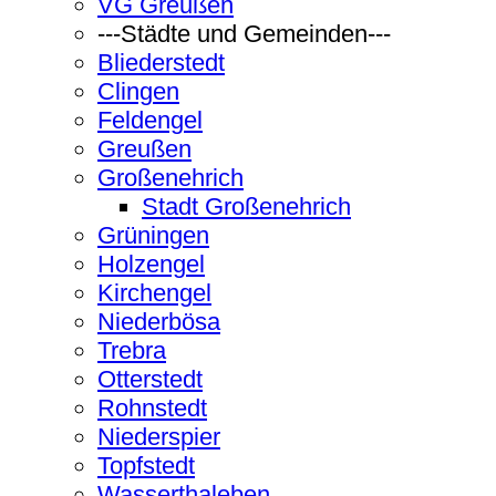
VG Greußen
---Städte und Gemeinden---
Bliederstedt
Clingen
Feldengel
Greußen
Großenehrich
Stadt Großenehrich
Grüningen
Holzengel
Kirchengel
Niederbösa
Trebra
Otterstedt
Rohnstedt
Niederspier
Topfstedt
Wasserthaleben