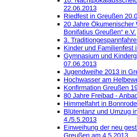
10. Nachtpokalausschei
22.06.2013
Riedfest in Greußen 20.
20 Jahre Ökumenischer 
Bonifatius Greußen“ e.V.
3. Traditiongespannfahr
Kinder und Familienfest 
Gymnasium und Kinderg
07.06.2013
Jugendweihe 2013 in G
Hochwasser am Helbewe
Konfirmation Greußen 1
80 Jahre Freibad - Anba
Himmelfahrt in Bonnrode
Blütentanz und Umzug i
4./5.5.2013
Einweihung der neu gesta
Greußen am 4.5.2013