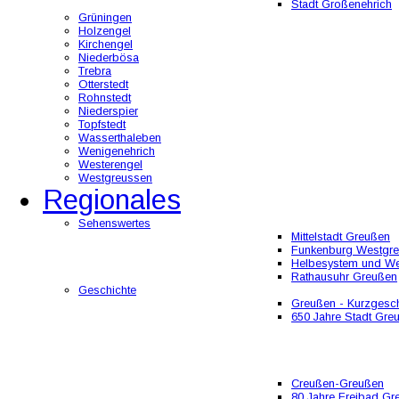
Stadt Großenehrich
Grüningen
Holzengel
Kirchengel
Niederbösa
Trebra
Otterstedt
Rohnstedt
Niederspier
Topfstedt
Wasserthaleben
Wenigenehrich
Westerengel
Westgreussen
Regionales
Sehenswertes
Mittelstadt Greußen
Funkenburg Westgr
Helbesystem und W
Rathausuhr Greußen
Geschichte
Greußen - Kurzgesch
650 Jahre Stadt Gre
Creußen-Greußen
80 Jahre Freibad Gr