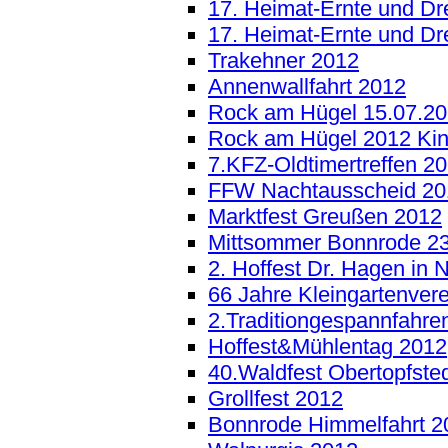
17. Heimat-Ernte und Dr
17. Heimat-Ernte und Dr
Trakehner 2012
Annenwallfahrt 2012
Rock am Hügel 15.07.2
Rock am Hügel 2012 Kind
7.KFZ-Oldtimertreffen 2
FFW Nachtausscheid 20
Marktfest Greußen 2012
Mittsommer Bonnrode 23
2. Hoffest Dr. Hagen in
66 Jahre Kleingartenver
2.Traditiongespannfahre
Hoffest&Mühlentag 2012
40.Waldfest Obertopfste
Grollfest 2012
Bonnrode Himmelfahrt 2