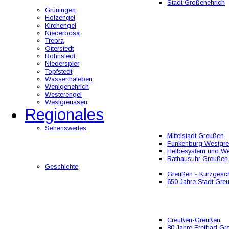
Stadt Großenehrich
Grüningen
Holzengel
Kirchengel
Niederbösa
Trebra
Otterstedt
Rohnstedt
Niederspier
Topfstedt
Wasserthaleben
Wenigenehrich
Westerengel
Westgreussen
Regionales
Sehenswertes
Mittelstadt Greußen
Funkenburg Westgr
Helbesystem und W
Rathausuhr Greußen
Geschichte
Greußen - Kurzgesch
650 Jahre Stadt Gre
Creußen-Greußen
80 Jahre Freibad Gr