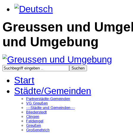
Greussen und Umge
und Umgebung
Start
Städte/Gemeinden
Partnerstädte-Gemeinden
VG Greußen
---Städte und Gemeinden---
Bliederstedt
Clingen
Feldengel
Greußen
Großenehrich