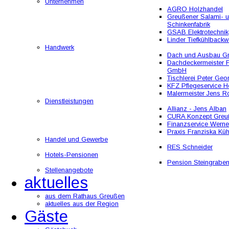
Unternehmen
AGRO Holzhandel
Greußener Salami- 
Schinkenfabrik
GSAB Elektrotechnik
Linder Tiefkühlbackw
Handwerk
Dach und Ausbau 
Dachdeckermeister F
GmbH
Tischlerei Peter Geo
KFZ Pflegeservice He
Malermeister Jens R
Dienstleistungen
Allianz - Jens Alban
CURA Konzept Greu
Finanzservice Werne
Praxis Franziska Kü
Handel und Gewerbe
RES Schneider
Hotels-Pensionen
Pension Steingrabe
Stellenangebote
aktuelles
aus dem Rathaus Greußen
aktuelles aus der Region
Gäste