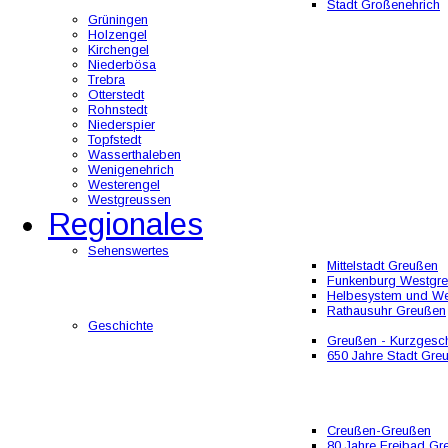
Stadt Großenehrich
Grüningen
Holzengel
Kirchengel
Niederbösa
Trebra
Otterstedt
Rohnstedt
Niederspier
Topfstedt
Wasserthaleben
Wenigenehrich
Westerengel
Westgreussen
Regionales
Sehenswertes
Mittelstadt Greußen
Funkenburg Westgr
Helbesystem und W
Rathausuhr Greußen
Geschichte
Greußen - Kurzgesch
650 Jahre Stadt Gre
Creußen-Greußen
80 Jahre Freibad Gr