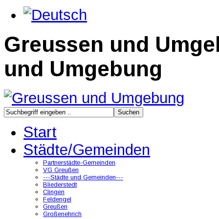
Greussen und Umge
und Umgebung
Start
Städte/Gemeinden
Partnerstädte-Gemeinden
VG Greußen
---Städte und Gemeinden---
Bliederstedt
Clingen
Feldengel
Greußen
Großenehrich