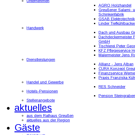
Unternehmen
AGRO Holzhandel
Greußener Salami- 
Schinkenfabrik
GSAB Elektrotechnik
Linder Tiefkühlbackw
Handwerk
Dach und Ausbau 
Dachdeckermeister F
GmbH
Tischlerei Peter Geo
KFZ Pflegeservice He
Malermeister Jens R
Dienstleistungen
Allianz - Jens Alban
CURA Konzept Greu
Finanzservice Werne
Praxis Franziska Kü
Handel und Gewerbe
RES Schneider
Hotels-Pensionen
Pension Steingrabe
Stellenangebote
aktuelles
aus dem Rathaus Greußen
aktuelles aus der Region
Gäste