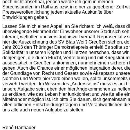
noch nicht absehbar, jedoch werde ich gern in meinen
Sprechstunden im Rathaus bzw. in einer zu gegebener Zeit we
Presseveröffentlichung jedem aktuelle Auskünfte über
Entwicklungen geben.
Lassen Sie mich einen Appell an Sie richten: Ich weiß, dass d
überwiegende Mehrheit der Einwohner unserer Stadt sich seh
tolerant, weltoffen und verständnisvoll verhält. Repräsentativ s
hier die Auszeichnung des SV Blau Weiß Greußen stehen, de
Jahr 2013 den Thüringer Demokratiepreis erhielt! Es sollte so 
Solidarität in unseren Köpfen und Herzen herrschen, dass wir
denjenigen, die durch Flucht, Vertreibung und mit Kriegstrau
ausgestattet in Greußen ankommen, nunmehr einen sicheren 
geben. Auch die Chance einer möglichen Integration derer, die
der Grundlage von Recht und Gesetz sowie Akzeptanz unsere
Normen und Werte hier verbleiben wollen, sollte unsererseits 
verwehrt werden. Im Wissen des „Andersseins“ muss es auch
unsere Aufgabe sein, eben den hier Angekommenen zu helfe
zu erklären, wie das Leben hier funktioniert und wie für alle ei
Miteinander möglich ist. Ich bitte Sie darum, sich gemeinsam m
allen örtlichen Entscheidungsträgern und Verantwortlichen die
uns alle auch neuen Aufgabe zu stellen.
René Hartnauer