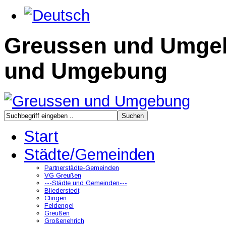
Greussen und Umge
und Umgebung
Start
Städte/Gemeinden
Partnerstädte-Gemeinden
VG Greußen
---Städte und Gemeinden---
Bliederstedt
Clingen
Feldengel
Greußen
Großenehrich