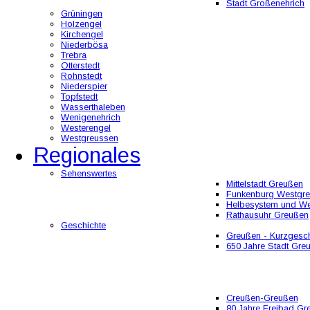
Stadt Großenehrich
Grüningen
Holzengel
Kirchengel
Niederbösa
Trebra
Otterstedt
Rohnstedt
Niederspier
Topfstedt
Wasserthaleben
Wenigenehrich
Westerengel
Westgreussen
Regionales
Sehenswertes
Mittelstadt Greußen
Funkenburg Westgr
Helbesystem und W
Rathausuhr Greußen
Geschichte
Greußen - Kurzgesch
650 Jahre Stadt Gre
Creußen-Greußen
80 Jahre Freibad Gr