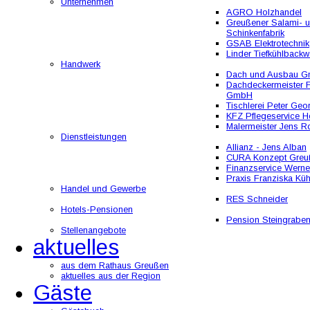
Unternehmen
AGRO Holzhandel
Greußener Salami- 
Schinkenfabrik
GSAB Elektrotechnik
Linder Tiefkühlbackw
Handwerk
Dach und Ausbau 
Dachdeckermeister F
GmbH
Tischlerei Peter Geo
KFZ Pflegeservice He
Malermeister Jens R
Dienstleistungen
Allianz - Jens Alban
CURA Konzept Greu
Finanzservice Werne
Praxis Franziska Kü
Handel und Gewerbe
RES Schneider
Hotels-Pensionen
Pension Steingrabe
Stellenangebote
aktuelles
aus dem Rathaus Greußen
aktuelles aus der Region
Gäste