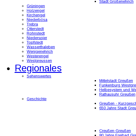
Stadt Großenehrich
Grüningen
Holzengel
Kirchengel
Niederbösa
Trebra
Otterstedt
Rohnstedt
Niederspier
Topfstedt
Wasserthaleben
Wenigenehrich
Westerengel
Westgreussen
Regionales
Sehenswertes
Mittelstadt Greußen
Funkenburg Westgr
Helbesystem und W
Rathausuhr Greußen
Geschichte
Greußen - Kurzgesch
650 Jahre Stadt Gre
Creußen-Greußen
80 Jahre Freibad Gr