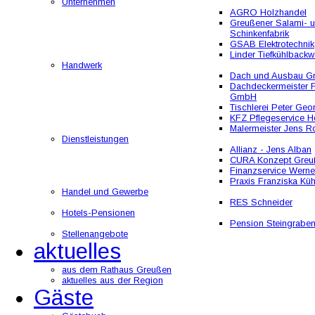
Unternehmen
AGRO Holzhandel
Greußener Salami- 
Schinkenfabrik
GSAB Elektrotechnik
Linder Tiefkühlbackw
Handwerk
Dach und Ausbau 
Dachdeckermeister F
GmbH
Tischlerei Peter Geo
KFZ Pflegeservice He
Malermeister Jens R
Dienstleistungen
Allianz - Jens Alban
CURA Konzept Greu
Finanzservice Werne
Praxis Franziska Kü
Handel und Gewerbe
RES Schneider
Hotels-Pensionen
Pension Steingrabe
Stellenangebote
aktuelles
aus dem Rathaus Greußen
aktuelles aus der Region
Gäste