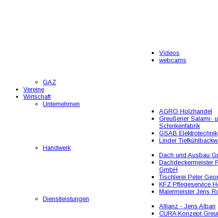
Videos
webcams
GAZ
Vereine
Wirtschaft
Unternehmen
AGRO Holzhandel
Greußener Salami- 
Schinkenfabrik
GSAB Elektrotechnik
Linder Tiefkühlbackw
Handwerk
Dach und Ausbau 
Dachdeckermeister F
GmbH
Tischlerei Peter Geo
KFZ Pflegeservice He
Malermeister Jens R
Dienstleistungen
Allianz - Jens Alban
CURA Konzept Greu