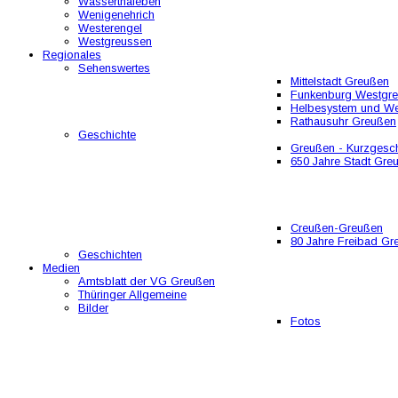
Wasserthaleben
Wenigenehrich
Westerengel
Westgreussen
Regionales
Sehenswertes
Mittelstadt Greußen
Funkenburg Westgr
Helbesystem und W
Rathausuhr Greußen
Geschichte
Greußen - Kurzgesch
650 Jahre Stadt Gre
Creußen-Greußen
80 Jahre Freibad Gr
Geschichten
Medien
Amtsblatt der VG Greußen
Thüringer Allgemeine
Bilder
Fotos