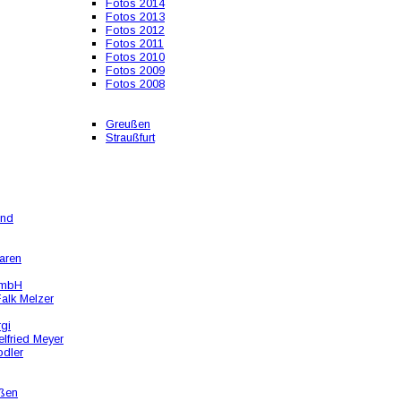
Fotos 2014
Fotos 2013
Fotos 2012
Fotos 2011
Fotos 2010
Fotos 2009
Fotos 2008
Greußen
Straußfurt
und
aren
GmbH
alk Melzer
rgi
lfried Meyer
odler
ßen