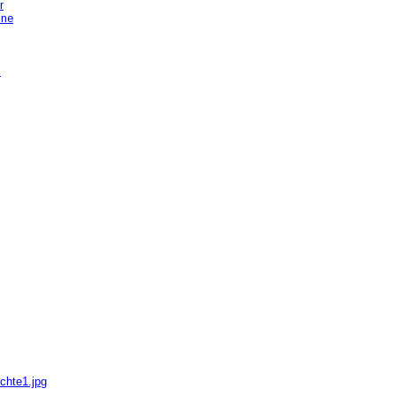
r
hne
n
chte1.jpg