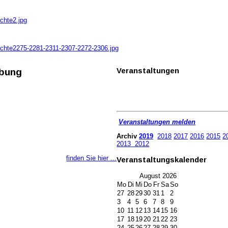
chte2.jpg
hichte2275-2281-2311-2307-2272-2306.jpg
Veranstaltungen
ebung
Veranstaltungen melden
Archiv
2019
2018
2017
2016
2015
2
2013
2012
finden Sie hier ...
Veranstaltungskalender
August
2026
Mo
Di
Mi
Do
Fr
Sa
So
27
28
29
30
31
1
2
3
4
5
6
7
8
9
10
11
12
13
14
15
16
17
18
19
20
21
22
23
24
25
26
27
28
29
30