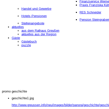
Finanzservice Werne
Praxis Franziska Kü
Handel und Gewerbe
RES Schneider
Hotels-Pensionen
Pension Steingrabe
Stellenangebote
aktuelles
aus dem Rathaus Greußen
aktuelles aus der Region
Gäste
Gästebuch
puzzle
promo geschichte
geschichte1.jpg
http://www.greussen.info/neu/images/bilder/panora/geschichte/geschi