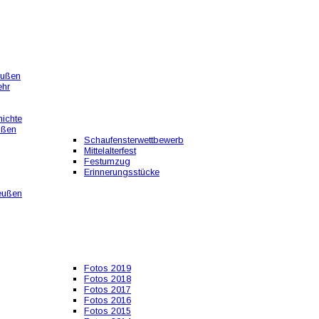
eußen
ehr
ichte
ußen
Schaufensterwettbewerb
Mittelalterfest
Festumzug
Erinnerungsstücke
eußen
Fotos 2019
Fotos 2018
Fotos 2017
Fotos 2016
Fotos 2015