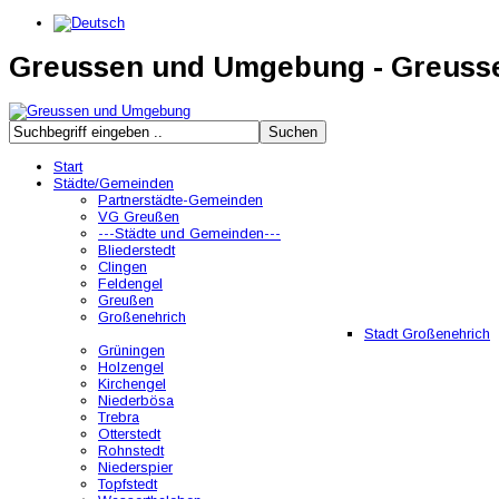
Greussen und Umgebung - Greus
Start
Städte/Gemeinden
Partnerstädte-Gemeinden
VG Greußen
---Städte und Gemeinden---
Bliederstedt
Clingen
Feldengel
Greußen
Großenehrich
Stadt Großenehrich
Grüningen
Holzengel
Kirchengel
Niederbösa
Trebra
Otterstedt
Rohnstedt
Niederspier
Topfstedt