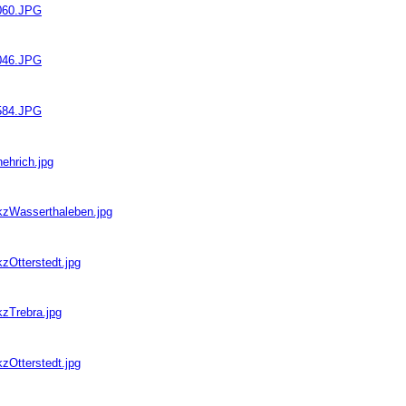
0060.JPG
0046.JPG
1584.JPG
ehrich.jpg
bkzWasserthaleben.jpg
zOtterstedt.jpg
kzTrebra.jpg
zOtterstedt.jpg