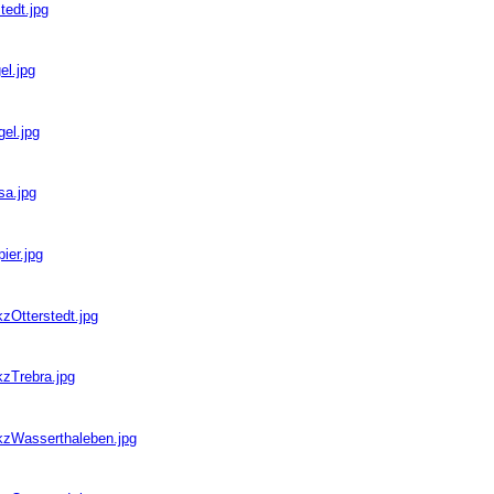
tedt.jpg
el.jpg
gel.jpg
sa.jpg
ier.jpg
zOtterstedt.jpg
kzTrebra.jpg
bkzWasserthaleben.jpg