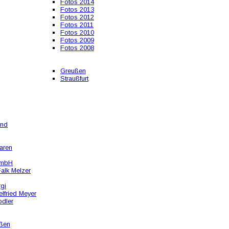
Fotos 2014
Fotos 2013
Fotos 2012
Fotos 2011
Fotos 2010
Fotos 2009
Fotos 2008
Greußen
Straußfurt
und
aren
GmbH
alk Melzer
rgi
lfried Meyer
odler
ßen