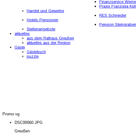
Finanzservice Werne
Praxis Franziska Kü
Handel und Gewerbe
RES Schneider
Hotels-Pensionen
Pension Steingrabe
Stellenangebote
aktuelles
aus dem Rathaus Greußen
aktuelles aus der Region
Gäste
Gästebuch
puzzle
Promo vg
DSC00060.JPG
Greußen