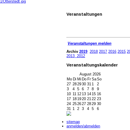
zOtterstedt.jpg
Veranstaltungen
Veranstaltungen melden
Archiv
2019
2018
2017
2016
2015
2
2013
2012
Veranstaltungskalender
August
2026
Mo
Di
Mi
Do
Fr
Sa
So
27
28
29
30
31
1
2
3
4
5
6
7
8
9
10
11
12
13
14
15
16
17
18
19
20
21
22
23
24
25
26
27
28
29
30
31
1
2
3
4
5
6
sitemap
anmelden/abmelden