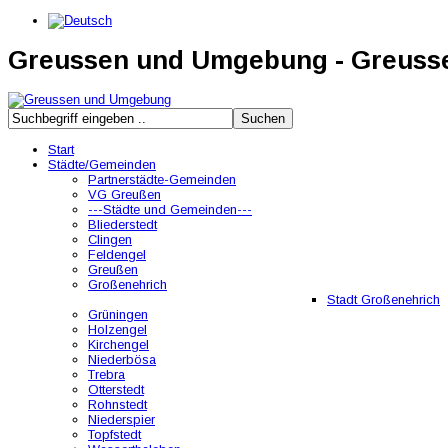
Greussen und Umgebung - Greus
Start
Städte/Gemeinden
Partnerstädte-Gemeinden
VG Greußen
---Städte und Gemeinden---
Bliederstedt
Clingen
Feldengel
Greußen
Großenehrich
Stadt Großenehrich
Grüningen
Holzengel
Kirchengel
Niederbösa
Trebra
Otterstedt
Rohnstedt
Niederspier
Topfstedt