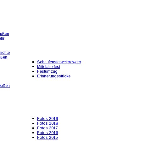
eußen
ehr
ichte
ußen
Schaufensterwettbewerb
Mittelalterfest
Festumzug
Erinnerungsstücke
eußen
Fotos 2019
Fotos 2018
Fotos 2017
Fotos 2016
Fotos 2015