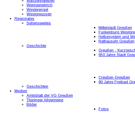
Wasserthaleben
Wenigenehrich
Westerengel
Westgreussen
Regionales
Sehenswertes
Mittelstadt Greußen
Funkenburg Westgr
Helbesystem und W
Rathausuhr Greußen
Geschichte
Greußen - Kurzgesch
650 Jahre Stadt Gre
Creußen-Greußen
80 Jahre Freibad Gr
Geschichten
Medien
Amtsblatt der VG Greußen
Thüringer Allgemeine
Bilder
Fotos