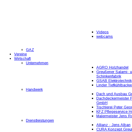
Videos
webcams
GAZ
Vereine
Wirtschaft
Unternehmen
AGRO Holzhandel
Greußener Salami- 
Schinkenfabrik
GSAB Elektrotechnik
Linder Tiefkühlbackw
Handwerk
Dach und Ausbau 
Dachdeckermeister F
GmbH
Tischlerei Peter Geo
KFZ Pflegeservice He
Malermeister Jens R
Dienstleistungen
Allianz - Jens Alban
CURA Konzept Greu