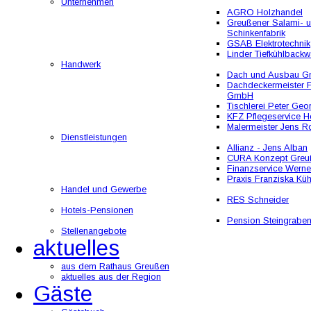
Unternehmen
AGRO Holzhandel
Greußener Salami- 
Schinkenfabrik
GSAB Elektrotechnik
Linder Tiefkühlbackw
Handwerk
Dach und Ausbau 
Dachdeckermeister F
GmbH
Tischlerei Peter Geo
KFZ Pflegeservice He
Malermeister Jens R
Dienstleistungen
Allianz - Jens Alban
CURA Konzept Greu
Finanzservice Werne
Praxis Franziska Kü
Handel und Gewerbe
RES Schneider
Hotels-Pensionen
Pension Steingrabe
Stellenangebote
aktuelles
aus dem Rathaus Greußen
aktuelles aus der Region
Gäste