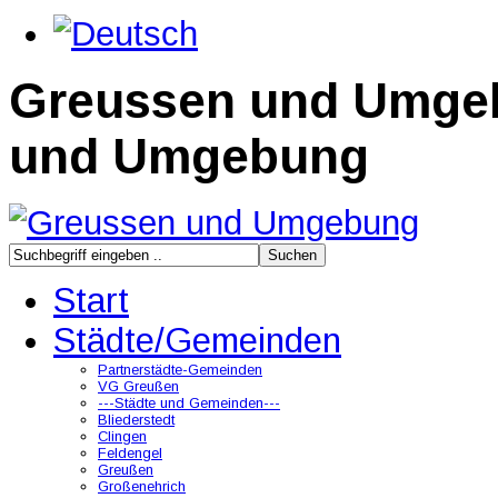
Greussen und Umge
und Umgebung
Start
Städte/Gemeinden
Partnerstädte-Gemeinden
VG Greußen
---Städte und Gemeinden---
Bliederstedt
Clingen
Feldengel
Greußen
Großenehrich