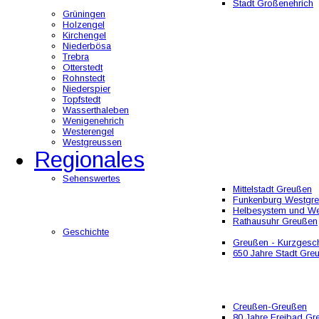
Stadt Großenehrich
Grüningen
Holzengel
Kirchengel
Niederbösa
Trebra
Otterstedt
Rohnstedt
Niederspier
Topfstedt
Wasserthaleben
Wenigenehrich
Westerengel
Westgreussen
Regionales
Sehenswertes
Mittelstadt Greußen
Funkenburg Westgr
Helbesystem und W
Rathausuhr Greußen
Geschichte
Greußen - Kurzgesch
650 Jahre Stadt Gre
Creußen-Greußen
80 Jahre Freibad Gr