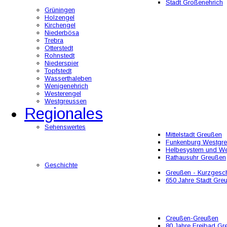
Stadt Großenehrich
Grüningen
Holzengel
Kirchengel
Niederbösa
Trebra
Otterstedt
Rohnstedt
Niederspier
Topfstedt
Wasserthaleben
Wenigenehrich
Westerengel
Westgreussen
Regionales
Sehenswertes
Mittelstadt Greußen
Funkenburg Westgr
Helbesystem und W
Rathausuhr Greußen
Geschichte
Greußen - Kurzgesch
650 Jahre Stadt Gre
Creußen-Greußen
80 Jahre Freibad Gr