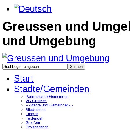
Greussen und Umge
und Umgebung
Start
Städte/Gemeinden
Partnerstädte-Gemeinden
VG Greußen
---Städte und Gemeinden---
Bliederstedt
Clingen
Feldengel
Greußen
Großenehrich