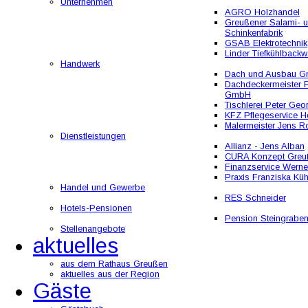
Unternehmen
AGRO Holzhandel
Greußener Salami- 
Schinkenfabrik
GSAB Elektrotechnik
Linder Tiefkühlbackw
Handwerk
Dach und Ausbau 
Dachdeckermeister F
GmbH
Tischlerei Peter Geo
KFZ Pflegeservice He
Malermeister Jens R
Dienstleistungen
Allianz - Jens Alban
CURA Konzept Greu
Finanzservice Werne
Praxis Franziska Kü
Handel und Gewerbe
RES Schneider
Hotels-Pensionen
Pension Steingrabe
Stellenangebote
aktuelles
aus dem Rathaus Greußen
aktuelles aus der Region
Gäste