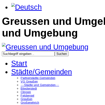
Greussen und Umge
und Umgebung
Start
Städte/Gemeinden
Partnerstädte-Gemeinden
VG Greußen
---Städte und Gemeinden---
Bliederstedt
Clingen
Feldengel
Greußen
Großenehrich