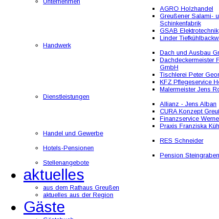
Unternehmen
AGRO Holzhandel
Greußener Salami- 
Schinkenfabrik
GSAB Elektrotechnik
Linder Tiefkühlbackw
Handwerk
Dach und Ausbau 
Dachdeckermeister F
GmbH
Tischlerei Peter Geo
KFZ Pflegeservice He
Malermeister Jens R
Dienstleistungen
Allianz - Jens Alban
CURA Konzept Greu
Finanzservice Werne
Praxis Franziska Kü
Handel und Gewerbe
RES Schneider
Hotels-Pensionen
Pension Steingrabe
Stellenangebote
aktuelles
aus dem Rathaus Greußen
aktuelles aus der Region
Gäste