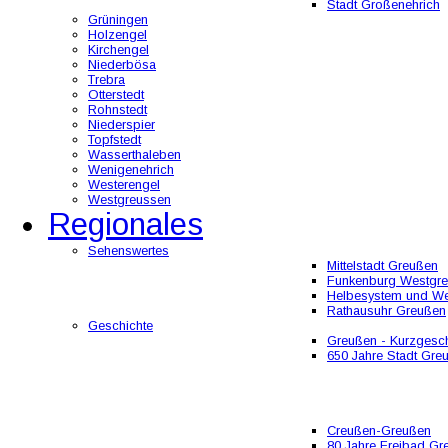
Stadt Großenehrich
Grüningen
Holzengel
Kirchengel
Niederbösa
Trebra
Otterstedt
Rohnstedt
Niederspier
Topfstedt
Wasserthaleben
Wenigenehrich
Westerengel
Westgreussen
Regionales
Sehenswertes
Mittelstadt Greußen
Funkenburg Westgr
Helbesystem und W
Rathausuhr Greußen
Geschichte
Greußen - Kurzgesch
650 Jahre Stadt Gre
Creußen-Greußen
80 Jahre Freibad Gr