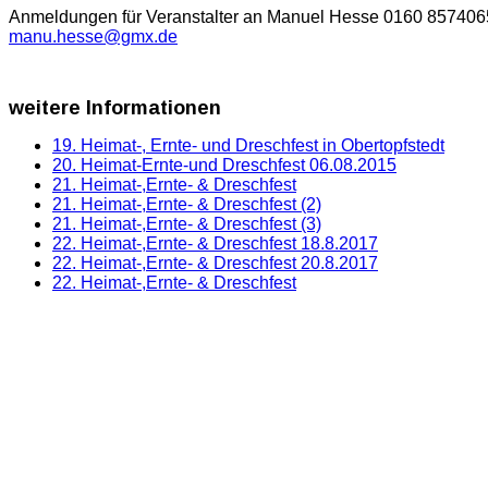
Anmeldungen für Veranstalter an Manuel Hesse 0160 857406
manu.hesse@gmx.de
weitere
Informationen
19. Heimat-, Ernte- und Dreschfest in Obertopfstedt
20. Heimat-Ernte-und Dreschfest 06.08.2015
21. Heimat-,Ernte- & Dreschfest
21. Heimat-,Ernte- & Dreschfest (2)
21. Heimat-,Ernte- & Dreschfest (3)
22. Heimat-,Ernte- & Dreschfest 18.8.2017
22. Heimat-,Ernte- & Dreschfest 20.8.2017
22. Heimat-,Ernte- & Dreschfest