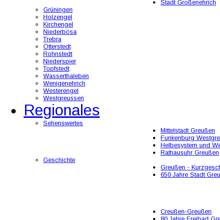
Stadt Großenehrich
Grüningen
Holzengel
Kirchengel
Niederbösa
Trebra
Otterstedt
Rohnstedt
Niederspier
Topfstedt
Wasserthaleben
Wenigenehrich
Westerengel
Westgreussen
Regionales
Sehenswertes
Mittelstadt Greußen
Funkenburg Westgr
Helbesystem und W
Rathausuhr Greußen
Geschichte
Greußen - Kurzgesch
650 Jahre Stadt Gre
Creußen-Greußen
80 Jahre Freibad Gr