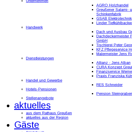
Unternehmen
AGRO Holzhandel
Greußener Salami- 
Schinkenfabrik
GSAB Elektrotechnik
Linder Tiefkühlbackw
Handwerk
Dach und Ausbau 
Dachdeckermeister F
GmbH
Tischlerei Peter Geo
KFZ Pflegeservice He
Malermeister Jens R
Dienstleistungen
Allianz - Jens Alban
CURA Konzept Greu
Finanzservice Werne
Praxis Franziska Kü
Handel und Gewerbe
RES Schneider
Hotels-Pensionen
Pension Steingrabe
Stellenangebote
aktuelles
aus dem Rathaus Greußen
aktuelles aus der Region
Gäste