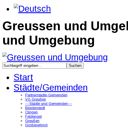
Greussen und Umge
und Umgebung
Start
Städte/Gemeinden
Partnerstädte-Gemeinden
VG Greußen
---Städte und Gemeinden---
Bliederstedt
Clingen
Feldengel
Greußen
Großenehrich