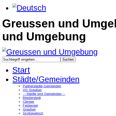
Greussen und Umge
und Umgebung
Start
Städte/Gemeinden
Partnerstädte-Gemeinden
VG Greußen
---Städte und Gemeinden---
Bliederstedt
Clingen
Feldengel
Greußen
Großenehrich