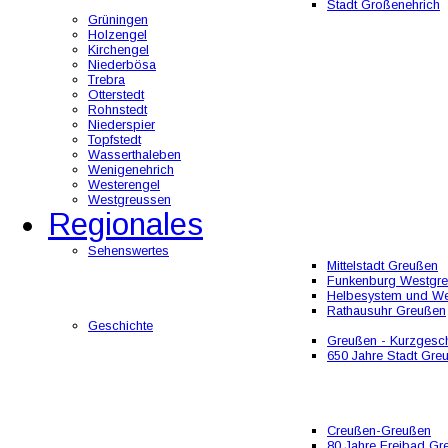
Stadt Großenehrich
Grüningen
Holzengel
Kirchengel
Niederbösa
Trebra
Otterstedt
Rohnstedt
Niederspier
Topfstedt
Wasserthaleben
Wenigenehrich
Westerengel
Westgreussen
Regionales
Sehenswertes
Mittelstadt Greußen
Funkenburg Westgr
Helbesystem und W
Rathausuhr Greußen
Geschichte
Greußen - Kurzgesch
650 Jahre Stadt Gre
Creußen-Greußen
80 Jahre Freibad Gr