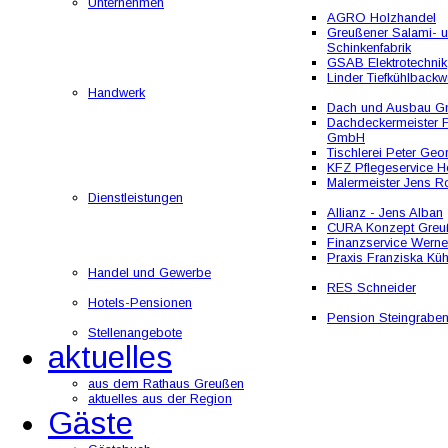
Unternehmen
AGRO Holzhandel
Greußener Salami- 
Schinkenfabrik
GSAB Elektrotechnik
Linder Tiefkühlbackw
Handwerk
Dach und Ausbau 
Dachdeckermeister F
GmbH
Tischlerei Peter Geo
KFZ Pflegeservice He
Malermeister Jens R
Dienstleistungen
Allianz - Jens Alban
CURA Konzept Greu
Finanzservice Werne
Praxis Franziska Kü
Handel und Gewerbe
RES Schneider
Hotels-Pensionen
Pension Steingrabe
Stellenangebote
aktuelles
aus dem Rathaus Greußen
aktuelles aus der Region
Gäste