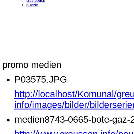
Gästebuch
puzzle
promo medien
P03575.JPG
http://localhost/Komunal/gre
info/images/bilder/bilderse
medien8743-0665-bote-gaz-2