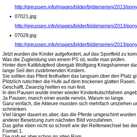
http://greussen.info/images/bilder/bilderserien/2013/po
07021.jpg
http://greussen.info/images/bilder/bilderserien/2013/po
07029.jpg
http://greussen.info/images/bilder/bilderserien/2013/po
Jetzt wurden die Kinder aufgefordert, auf das Sportfeld zu ko
Was die Zugleistung von einem PS ist, wolle man prüfen.
Hinter dem Kaltblutpferd übergab Wolfgang Kriegshammer da
lange Seil den zuströmenden Kindern.
Sie sollten das Pferd festhalten das langsam über den Platz gi
Plötzlich rutschten die Hufe auf dem trockenen glatten Rasen.
Geschafft, Zwanzig hielten es nun fest.
In den Pausen wurde immer wieder Kinderkutschfahren angeb
Ja Pausen, manch einer wurde nervös. Warum so lange.
Ganz einfach, die Akteure mussten sich mehrfach umziehen 
schminken.
Viel länger dauert es aber, das die Pferde umgeschirrt wurden
anderer Besetzung zum nächsten Bild vorzufahren.
Das gehe eben nicht so schnell wie der Reifenwechsel bei de
Formel 1.
Die gab es aber schon im alten Rom.