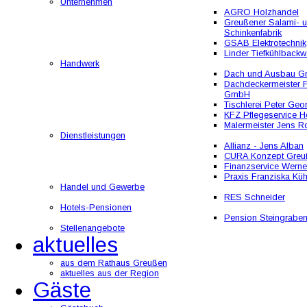
Unternehmen
AGRO Holzhandel
Greußener Salami- 
Schinkenfabrik
GSAB Elektrotechnik
Linder Tiefkühlbackw
Handwerk
Dach und Ausbau 
Dachdeckermeister F
GmbH
Tischlerei Peter Geo
KFZ Pflegeservice He
Malermeister Jens R
Dienstleistungen
Allianz - Jens Alban
CURA Konzept Greu
Finanzservice Werne
Praxis Franziska Kü
Handel und Gewerbe
RES Schneider
Hotels-Pensionen
Pension Steingrabe
Stellenangebote
aktuelles
aus dem Rathaus Greußen
aktuelles aus der Region
Gäste