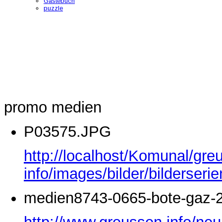
Gästebuch
puzzle
promo medien
P03575.JPG
http://localhost/Komunal/gre
info/images/bilder/bilderse
medien8743-0665-bote-gaz-2