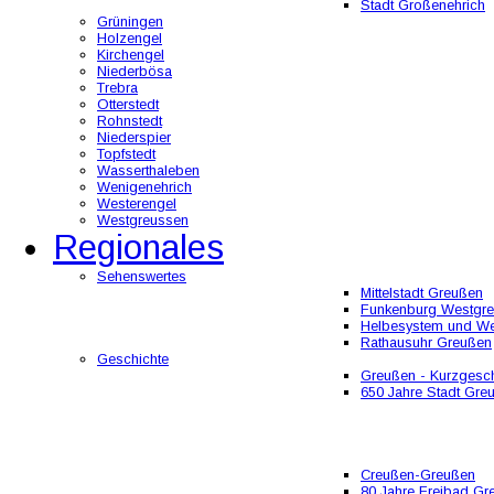
Stadt Großenehrich
Grüningen
Holzengel
Kirchengel
Niederbösa
Trebra
Otterstedt
Rohnstedt
Niederspier
Topfstedt
Wasserthaleben
Wenigenehrich
Westerengel
Westgreussen
Regionales
Sehenswertes
Mittelstadt Greußen
Funkenburg Westgr
Helbesystem und W
Rathausuhr Greußen
Geschichte
Greußen - Kurzgesch
650 Jahre Stadt Gre
Creußen-Greußen
80 Jahre Freibad Gr