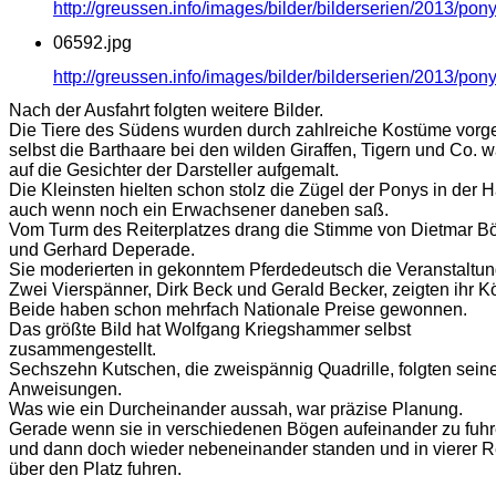
http://greussen.info/images/bilder/bilderserien/2013/po
06592.jpg
http://greussen.info/images/bilder/bilderserien/2013/po
Nach der Ausfahrt folgten weitere Bilder.
Die Tiere des Südens wurden durch zahlreiche Kostüme vorge
selbst die Barthaare bei den wilden Giraffen, Tigern und Co. 
auf die Gesichter der Darsteller aufgemalt.
Die Kleinsten hielten schon stolz die Zügel der Ponys in der 
auch wenn noch ein Erwachsener daneben saß.
Vom Turm des Reiterplatzes drang die Stimme von Dietmar Bö
und Gerhard Deperade.
Sie moderierten in gekonntem Pferdedeutsch die Veranstaltun
Zwei Vierspänner, Dirk Beck und Gerald Becker, zeigten ihr K
Beide haben schon mehrfach Nationale Preise gewonnen.
Das größte Bild hat Wolfgang Kriegshammer selbst
zusammengestellt.
Sechszehn Kutschen, die zweispännig Quadrille, folgten sein
Anweisungen.
Was wie ein Durcheinander aussah, war präzise Planung.
Gerade wenn sie in verschiedenen Bögen aufeinander zu fuh
und dann doch wieder nebeneinander standen und in vierer 
über den Platz fuhren.