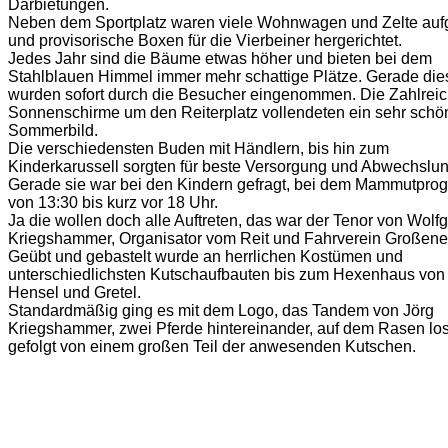
Darbietungen.
Neben dem Sportplatz waren viele Wohnwagen und Zelte auf
und provisorische Boxen für die Vierbeiner hergerichtet.
Jedes Jahr sind die Bäume etwas höher und bieten bei dem
Stahlblauen Himmel immer mehr schattige Plätze. Gerade die
wurden sofort durch die Besucher eingenommen. Die Zahlrei
Sonnenschirme um den Reiterplatz vollendeten ein sehr schö
Sommerbild.
Die verschiedensten Buden mit Händlern, bis hin zum
Kinderkarussell sorgten für beste Versorgung und Abwechslun
Gerade sie war bei den Kindern gefragt, bei dem Mammutpr
von 13:30 bis kurz vor 18 Uhr.
Ja die wollen doch alle Auftreten, das war der Tenor von Wolf
Kriegshammer, Organisator vom Reit und Fahrverein Großene
Geübt und gebastelt wurde an herrlichen Kostümen und
unterschiedlichsten Kutschaufbauten bis zum Hexenhaus von
Hensel und Gretel.
Standardmäßig ging es mit dem Logo, das Tandem von Jörg
Kriegshammer, zwei Pferde hintereinander, auf dem Rasen los
gefolgt von einem großen Teil der anwesenden Kutschen.