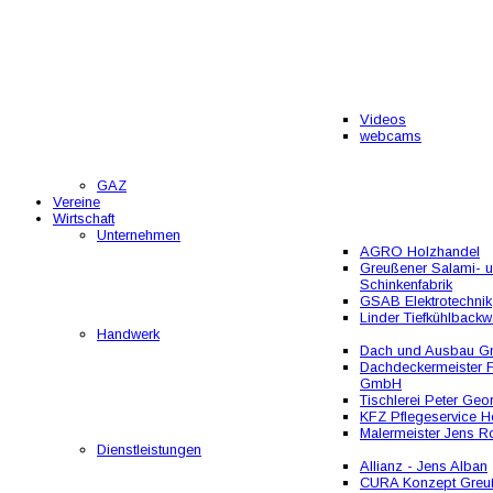
Videos
webcams
GAZ
Vereine
Wirtschaft
Unternehmen
AGRO Holzhandel
Greußener Salami- 
Schinkenfabrik
GSAB Elektrotechnik
Linder Tiefkühlbackw
Handwerk
Dach und Ausbau 
Dachdeckermeister F
GmbH
Tischlerei Peter Geo
KFZ Pflegeservice He
Malermeister Jens R
Dienstleistungen
Allianz - Jens Alban
CURA Konzept Greu