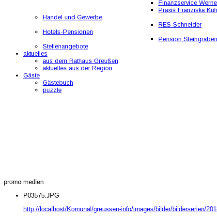
Finanzservice Werne
Praxis Franziska Kü
Handel und Gewerbe
RES Schneider
Hotels-Pensionen
Pension Steingrabe
Stellenangebote
aktuelles
aus dem Rathaus Greußen
aktuelles aus der Region
Gäste
Gästebuch
puzzle
promo medien
P03575.JPG
http://localhost/Komunal/greussen-info/images/bilder/bilderserien