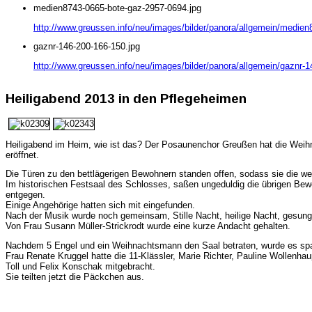
medien8743-0665-bote-gaz-2957-0694.jpg
http://www.greussen.info/neu/images/bilder/panora/allgemein/medie
gaznr-146-200-166-150.jpg
http://www.greussen.info/neu/images/bilder/panora/allgemein/gaznr-1
Heiligabend 2013 in den Pflegeheimen
Heiligabend im Heim, wie ist das? Der Posaunenchor Greußen hat die Weihn
eröffnet.
Die Türen zu den bettlägerigen Bewohnern standen offen, sodass sie die we
Im historischen Festsaal des Schlosses, saßen ungeduldig die übrigen Bew
entgegen.
Einige Angehörige hatten sich mit eingefunden.
Nach der Musik wurde noch gemeinsam, Stille Nacht, heilige Nacht, gesung
Von Frau Susann Müller-Strickrodt wurde eine kurze Andacht gehalten.
Nachdem 5 Engel und ein Weihnachtsmann den Saal betraten, wurde es sp
Frau Renate Kruggel hatte die 11-Klässler, Marie Richter, Pauline Wollenha
Toll und Felix Konschak mitgebracht.
Sie teilten jetzt die Päckchen aus.