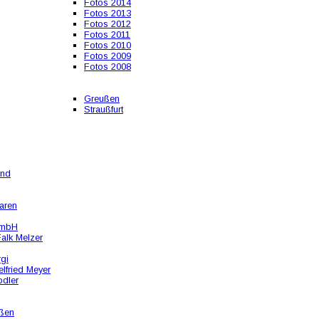
Fotos 2014
Fotos 2013
Fotos 2012
Fotos 2011
Fotos 2010
Fotos 2009
Fotos 2008
Greußen
Straußfurt
und
aren
GmbH
alk Melzer
rgi
lfried Meyer
odler
ßen