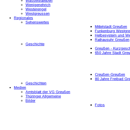
Wasserthaleben
Wenigenehrich
Westerengel
Westgreussen
Regionales
Sehenswertes
Mittelstadt Greußen
Funkenburg Westgr
Helbesystem und W
Rathausuhr Greußen
Geschichte
Greußen - Kurzgesch
650 Jahre Stadt Gre
Creußen-Greußen
80 Jahre Freibad Gr
Geschichten
Medien
Amtsblatt der VG Greußen
Thüringer Allgemeine
Bilder
Fotos