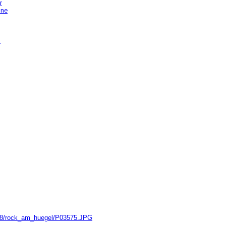
r
hne
n
/2018/rock_am_huegel/P03575.JPG