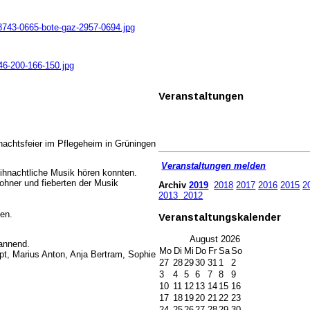
n8743-0665-bote-gaz-2957-0694.jpg
46-200-166-150.jpg
Veranstaltungen
achtsfeier im Pflegeheim in Grüningen
Veranstaltungen melden
ihnachtliche Musik hören konnten.
ohner und fieberten der Musik
Archiv
2019
2018
2017
2016
2015
2
2013
2012
en.
Veranstaltungskalender
August
2026
annend.
Mo
Di
Mi
Do
Fr
Sa
So
upt, Marius Anton, Anja Bertram, Sophie
27
28
29
30
31
1
2
3
4
5
6
7
8
9
10
11
12
13
14
15
16
17
18
19
20
21
22
23
24
25
26
27
28
29
30