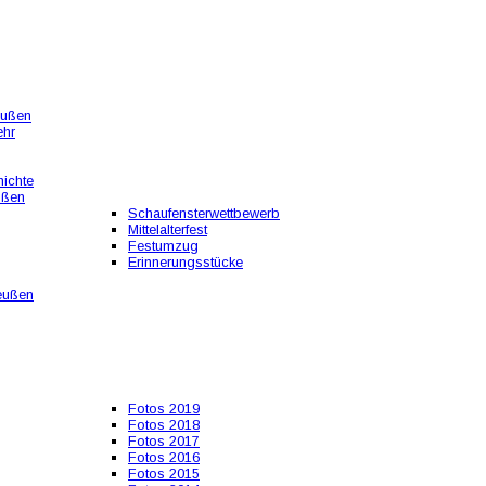
eußen
ehr
ichte
ußen
Schaufensterwettbewerb
Mittelalterfest
Festumzug
Erinnerungsstücke
eußen
Fotos 2019
Fotos 2018
Fotos 2017
Fotos 2016
Fotos 2015