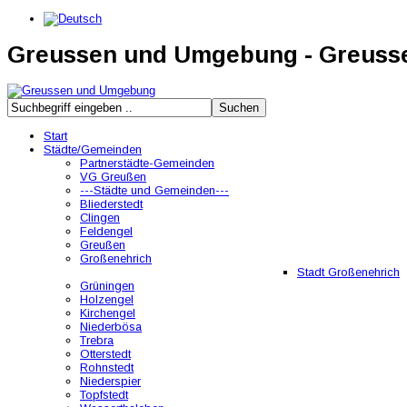
Greussen und Umgebung - Greus
Start
Städte/Gemeinden
Partnerstädte-Gemeinden
VG Greußen
---Städte und Gemeinden---
Bliederstedt
Clingen
Feldengel
Greußen
Großenehrich
Stadt Großenehrich
Grüningen
Holzengel
Kirchengel
Niederbösa
Trebra
Otterstedt
Rohnstedt
Niederspier
Topfstedt