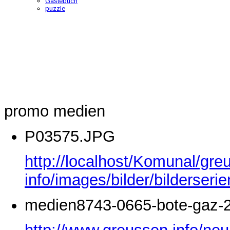
Gästebuch
puzzle
promo medien
P03575.JPG
http://localhost/Komunal/gre
info/images/bilder/bilderse
medien8743-0665-bote-gaz-2