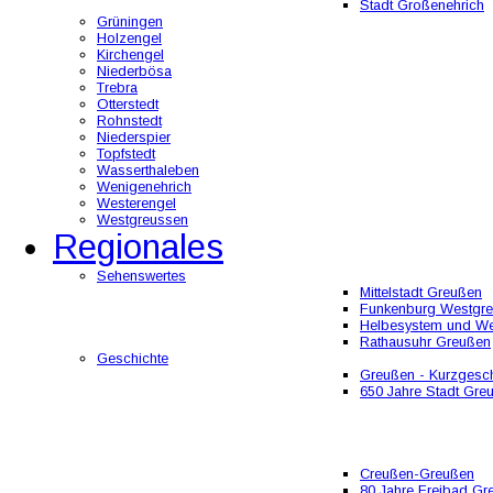
Stadt Großenehrich
Grüningen
Holzengel
Kirchengel
Niederbösa
Trebra
Otterstedt
Rohnstedt
Niederspier
Topfstedt
Wasserthaleben
Wenigenehrich
Westerengel
Westgreussen
Regionales
Sehenswertes
Mittelstadt Greußen
Funkenburg Westgr
Helbesystem und W
Rathausuhr Greußen
Geschichte
Greußen - Kurzgesch
650 Jahre Stadt Gre
Creußen-Greußen
80 Jahre Freibad Gr