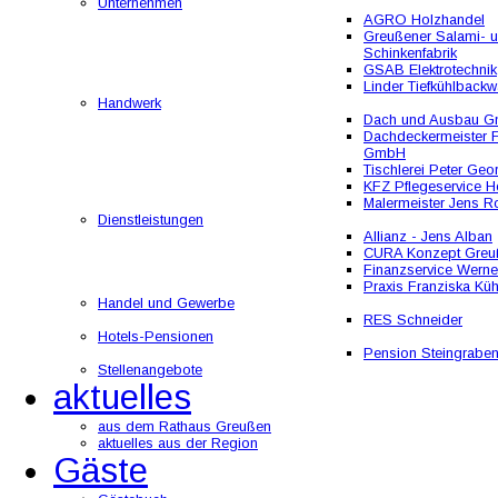
Unternehmen
AGRO Holzhandel
Greußener Salami- 
Schinkenfabrik
GSAB Elektrotechnik
Linder Tiefkühlbackw
Handwerk
Dach und Ausbau 
Dachdeckermeister F
GmbH
Tischlerei Peter Geo
KFZ Pflegeservice He
Malermeister Jens R
Dienstleistungen
Allianz - Jens Alban
CURA Konzept Greu
Finanzservice Werne
Praxis Franziska Kü
Handel und Gewerbe
RES Schneider
Hotels-Pensionen
Pension Steingrabe
Stellenangebote
aktuelles
aus dem Rathaus Greußen
aktuelles aus der Region
Gäste