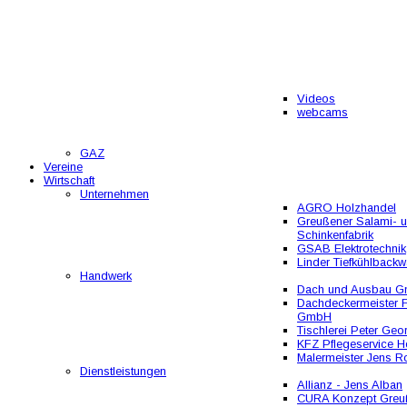
Videos
webcams
GAZ
Vereine
Wirtschaft
Unternehmen
AGRO Holzhandel
Greußener Salami- 
Schinkenfabrik
GSAB Elektrotechnik
Linder Tiefkühlbackw
Handwerk
Dach und Ausbau 
Dachdeckermeister F
GmbH
Tischlerei Peter Geo
KFZ Pflegeservice He
Malermeister Jens R
Dienstleistungen
Allianz - Jens Alban
CURA Konzept Greu