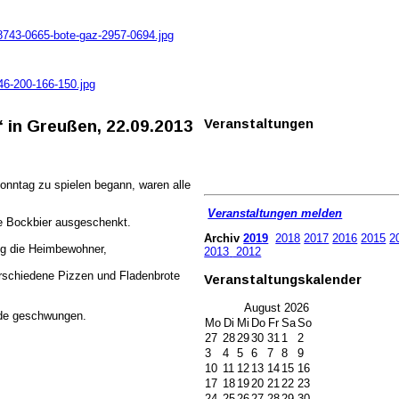
n8743-0665-bote-gaz-2957-0694.jpg
46-200-166-150.jpg
Veranstaltungen
 in Greußen, 22.09.2013
onntag zu spielen begann, waren alle
Veranstaltungen melden
te Bockbier ausgeschenkt.
Archiv
2019
2018
2017
2016
2015
2
ung die Heimbewohner,
2013
2012
erschiedene Pizzen und Fladenbrote
Veranstaltungskalender
August
2026
rde geschwungen.
Mo
Di
Mi
Do
Fr
Sa
So
27
28
29
30
31
1
2
3
4
5
6
7
8
9
10
11
12
13
14
15
16
17
18
19
20
21
22
23
24
25
26
27
28
29
30