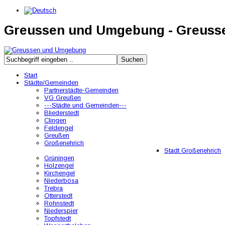
Greussen und Umgebung - Greus
Start
Städte/Gemeinden
Partnerstädte-Gemeinden
VG Greußen
---Städte und Gemeinden---
Bliederstedt
Clingen
Feldengel
Greußen
Großenehrich
Stadt Großenehrich
Grüningen
Holzengel
Kirchengel
Niederbösa
Trebra
Otterstedt
Rohnstedt
Niederspier
Topfstedt