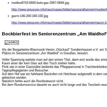
medien8743-0665-bote-gaz-2957-0694.jpg
http://www.greussen.info/neu/images/bilder/panora/allgemein/medie
gaznr-146-200-166-150.jpg
http://www.greussen.info/neu/images/bilder/panora/allgemein/gaznr-1
Bockbierfest im Seniorenzentrum „Am Waidhof“
Als der Bergarbeiter-Blasmusik-Verein „Glückauf“ Sondershausen e.V. am S
Plätze im Seniorenzentrum „Am Waidhof“ in Greußen, besetzt.
Voller Spannung wartete man auf den ersten Titel, dann erst wurde das ers
Kaum einer der kein Glas auf den Tisch stehen hatte.
Flink wie in einer Gaststätte bediente das Pflegepersonal in Trachtenkleid
Tagespflegegästen und Besucher.
Auf dem Hof war ein fahrbarer Backofen mit Holzfeuer aufgestellt in dem v
gebacken wurden.
Natürlich fehlte auch die Rostbratwurst nicht.
Bei dem Rundumservice dauerte es auch nicht lange und das Tanzbein wu