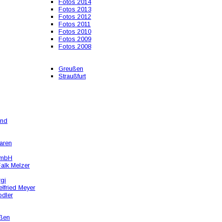
Fotos 2014
Fotos 2013
Fotos 2012
Fotos 2011
Fotos 2010
Fotos 2009
Fotos 2008
Greußen
Straußfurt
und
aren
GmbH
alk Melzer
rgi
lfried Meyer
odler
ßen