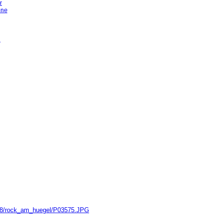
r
hne
n
/2018/rock_am_huegel/P03575.JPG