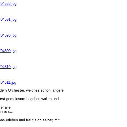
9/04588.jpg
9/04591.jpg
9/04593.jpg
9/04600.jpg
9/04610.jpg
/04611.jpg
i dem Orchester, welches schon längere
 Fest gemeinsam begehen wollen und
er alle.
h nie da.
erleben und freut sich selber, mit