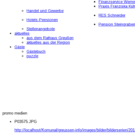
Finanzservice Werne
Praxis Franziska Kü
Handel und Gewerbe
RES Schneider
Hotels-Pensionen
Pension Steingrabe
Stellenangebote
aktuelles
aus dem Rathaus Greußen
aktuelles aus der Region
Gäste
Gästebuch
puzzle
promo medien
P03575.JPG
http://localhost/Komunal/greussen-info/images/bilder/bilderserien