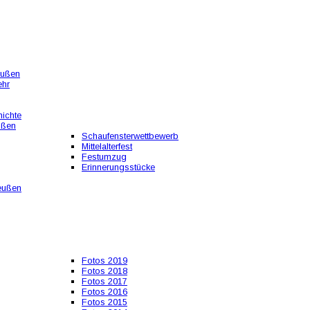
eußen
ehr
ichte
ußen
Schaufensterwettbewerb
Mittelalterfest
Festumzug
Erinnerungsstücke
eußen
Fotos 2019
Fotos 2018
Fotos 2017
Fotos 2016
Fotos 2015