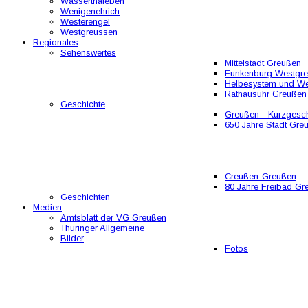
Wasserthaleben
Wenigenehrich
Westerengel
Westgreussen
Regionales
Sehenswertes
Mittelstadt Greußen
Funkenburg Westgr
Helbesystem und W
Rathausuhr Greußen
Geschichte
Greußen - Kurzgesch
650 Jahre Stadt Gre
Creußen-Greußen
80 Jahre Freibad Gr
Geschichten
Medien
Amtsblatt der VG Greußen
Thüringer Allgemeine
Bilder
Fotos