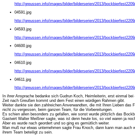
http://greussen.info/images/bilder/bilderserien/2013/bockbierfest220
04591.jpg
http://greussen.info/images/bilder/bilderserien/2013/bockbierfest220
04593.jpg
http://greussen.info/images/bilder/bilderserien/2013/bockbierfest220
04600.jpg
http://greussen.info/images/bilder/bilderserien/2013/bockbierfest220
04610.jpg
http://greussen.info/images/bilder/bilderserien/2013/bockbierfest220
04611.jpg
http://greussen.info/images/bilder/bilderserien/2013/bockbierfest2209
In ihrer Ansprache bedanke sich Gudrun Koch, Heimleiterin, erst einmal be
Zeit nach Greußen kommt und dem Fest einen würdigen Rahmen gibt.
Weiter dankte sie den zahlreichen Anverwandten, die mit Ihren Lieben das
nicht zu vergessen, beim ganzen Team, für die Vorbereitungen.
Es schien allen besonders zu gefallen, wie sonst wurde plötzlich das Bockbi
Gastwirt Walter Meißner sagte, was ist denn heute los, so viel waren ja noc
Aber es wurde nach geordert und so ging es gemütlich weiter.
Man muß nur etwas unternehmen sagte Frau Knoch, dann kann man auch was 
ihrem Team beteiligt zu sein.