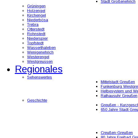
Stadt Großenehrich
Grüningen
Holzengel
Kirchengel
Niederbösa
Trebra
Otterstedt
Rohnstedt
Niederspier
Topfstedt
Wasserthaleben
Wenigenehrich
Westerengel
Westgreussen
Regionales
Sehenswertes
Mittelstadt Greußen
Funkenburg Westgr
Helbesystem und W
Rathausuhr Greußen
Geschichte
Greußen - Kurzgesch
650 Jahre Stadt Gre
Creußen-Greußen
80 Jahre Freibad Gr