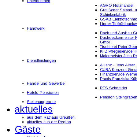
Unternehmen
AGRO Holzhandel
Greußener Salami- 
Schinkenfabrik
GSAB Elektrotechnik
Linder Tiefkühlbackw
Handwerk
Dach und Ausbau 
Dachdeckermeister F
GmbH
Tischlerei Peter Geo
KFZ Pflegeservice He
Malermeister Jens R
Dienstleistungen
Allianz - Jens Alban
CURA Konzept Greu
Finanzservice Werne
Praxis Franziska Kü
Handel und Gewerbe
RES Schneider
Hotels-Pensionen
Pension Steingrabe
Stellenangebote
aktuelles
aus dem Rathaus Greußen
aktuelles aus der Region
Gäste