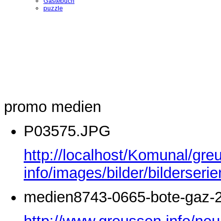
Gästebuch
puzzle
promo medien
P03575.JPG
http://localhost/Komunal/gre
info/images/bilder/bilderse
medien8743-0665-bote-gaz-2