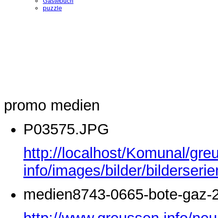
Gästebuch
puzzle
promo medien
P03575.JPG
http://localhost/Komunal/gre
info/images/bilder/bilderse
medien8743-0665-bote-gaz-2