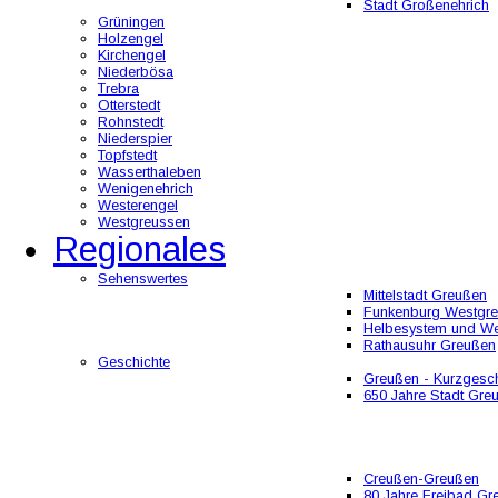
Stadt Großenehrich
Grüningen
Holzengel
Kirchengel
Niederbösa
Trebra
Otterstedt
Rohnstedt
Niederspier
Topfstedt
Wasserthaleben
Wenigenehrich
Westerengel
Westgreussen
Regionales
Sehenswertes
Mittelstadt Greußen
Funkenburg Westgr
Helbesystem und W
Rathausuhr Greußen
Geschichte
Greußen - Kurzgesch
650 Jahre Stadt Gre
Creußen-Greußen
80 Jahre Freibad Gr