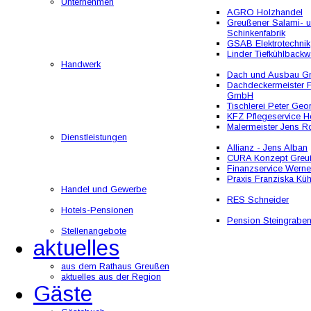
Unternehmen
AGRO Holzhandel
Greußener Salami- 
Schinkenfabrik
GSAB Elektrotechnik
Linder Tiefkühlbackw
Handwerk
Dach und Ausbau 
Dachdeckermeister F
GmbH
Tischlerei Peter Geo
KFZ Pflegeservice He
Malermeister Jens R
Dienstleistungen
Allianz - Jens Alban
CURA Konzept Greu
Finanzservice Werne
Praxis Franziska Kü
Handel und Gewerbe
RES Schneider
Hotels-Pensionen
Pension Steingrabe
Stellenangebote
aktuelles
aus dem Rathaus Greußen
aktuelles aus der Region
Gäste