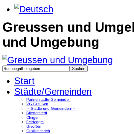
Greussen und Umge
und Umgebung
Start
Städte/Gemeinden
Partnerstädte-Gemeinden
VG Greußen
---Städte und Gemeinden---
Bliederstedt
Clingen
Feldengel
Greußen
Großenehrich