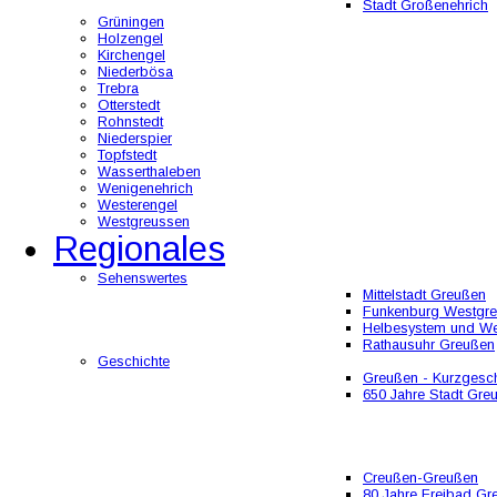
Stadt Großenehrich
Grüningen
Holzengel
Kirchengel
Niederbösa
Trebra
Otterstedt
Rohnstedt
Niederspier
Topfstedt
Wasserthaleben
Wenigenehrich
Westerengel
Westgreussen
Regionales
Sehenswertes
Mittelstadt Greußen
Funkenburg Westgr
Helbesystem und W
Rathausuhr Greußen
Geschichte
Greußen - Kurzgesch
650 Jahre Stadt Gre
Creußen-Greußen
80 Jahre Freibad Gr