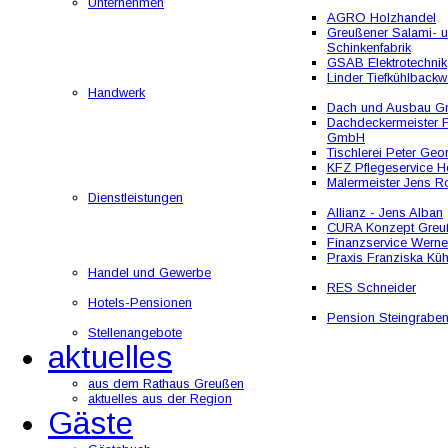
Unternehmen
AGRO Holzhandel
Greußener Salami- 
Schinkenfabrik
GSAB Elektrotechnik
Linder Tiefkühlbackw
Handwerk
Dach und Ausbau 
Dachdeckermeister F
GmbH
Tischlerei Peter Geo
KFZ Pflegeservice He
Malermeister Jens R
Dienstleistungen
Allianz - Jens Alban
CURA Konzept Greu
Finanzservice Werne
Praxis Franziska Kü
Handel und Gewerbe
RES Schneider
Hotels-Pensionen
Pension Steingrabe
Stellenangebote
aktuelles
aus dem Rathaus Greußen
aktuelles aus der Region
Gäste