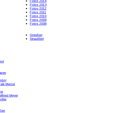
Fotos 2014
Fotos 2013
Fotos 2012
Fotos 2011
Fotos 2010
Fotos 2009
Fotos 2008
Greußen
Straußfurt
und
aren
GmbH
alk Melzer
rgi
lfried Meyer
odler
ßen