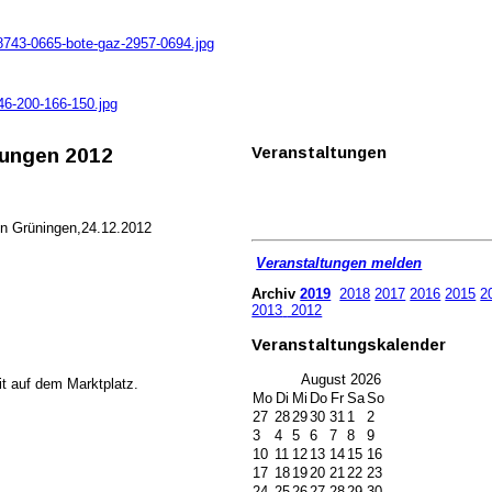
n8743-0665-bote-gaz-2957-0694.jpg
46-200-166-150.jpg
Veranstaltungen
tungen 2012
n Grüningen,24.12.2012
Veranstaltungen melden
Archiv
2019
2018
2017
2016
2015
2
2013
2012
Veranstaltungskalender
August
2026
it auf dem Marktplatz.
Mo
Di
Mi
Do
Fr
Sa
So
27
28
29
30
31
1
2
3
4
5
6
7
8
9
10
11
12
13
14
15
16
17
18
19
20
21
22
23
24
25
26
27
28
29
30