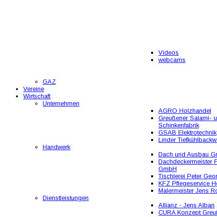
Videos
webcams
GAZ
Vereine
Wirtschaft
Unternehmen
AGRO Holzhandel
Greußener Salami- 
Schinkenfabrik
GSAB Elektrotechnik
Linder Tiefkühlbackw
Handwerk
Dach und Ausbau 
Dachdeckermeister F
GmbH
Tischlerei Peter Geo
KFZ Pflegeservice He
Malermeister Jens R
Dienstleistungen
Allianz - Jens Alban
CURA Konzept Greu