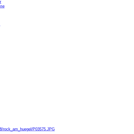
r
hne
n
/2018/rock_am_huegel/P03575.JPG