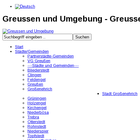
Greussen und Umgebung - Greus
Start
Städte/Gemeinden
Partnerstädte-Gemeinden
VG Greußen
---Städte und Gemeinden---
Bliederstedt
Clingen
Feldengel
Greußen
Großenehrich
Stadt Großenehrich
Grüningen
Holzengel
Kirchengel
Niederbösa
Trebra
Otterstedt
Rohnstedt
Niederspier
Topfstedt