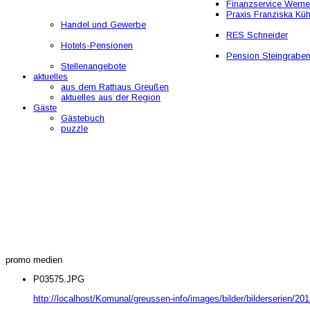
Finanzservice Werne
Praxis Franziska Kü
Handel und Gewerbe
RES Schneider
Hotels-Pensionen
Pension Steingrabe
Stellenangebote
aktuelles
aus dem Rathaus Greußen
aktuelles aus der Region
Gäste
Gästebuch
puzzle
promo medien
P03575.JPG
http://localhost/Komunal/greussen-info/images/bilder/bilderserien