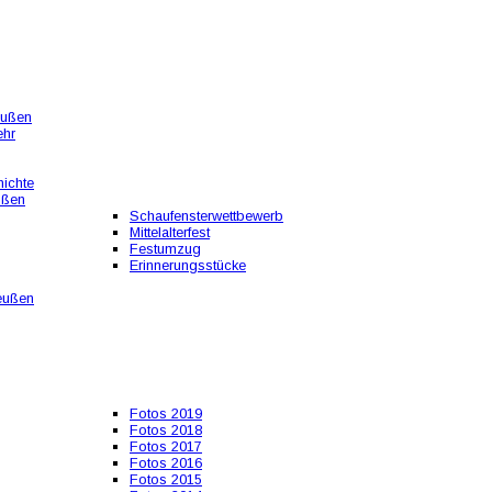
eußen
ehr
ichte
ußen
Schaufensterwettbewerb
Mittelalterfest
Festumzug
Erinnerungsstücke
eußen
Fotos 2019
Fotos 2018
Fotos 2017
Fotos 2016
Fotos 2015