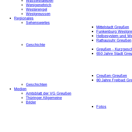
Wasserthaleben
Wenigenehrich
Westerengel
Westgreussen
Regionales
Sehenswertes
Mittelstadt Greußen
Funkenburg Westgr
Helbesystem und W
Rathausuhr Greußen
Geschichte
Greußen - Kurzgesch
650 Jahre Stadt Gre
Creußen-Greußen
80 Jahre Freibad Gr
Geschichten
Medien
Amtsblatt der VG Greußen
Thüringer Allgemeine
Bilder
Fotos