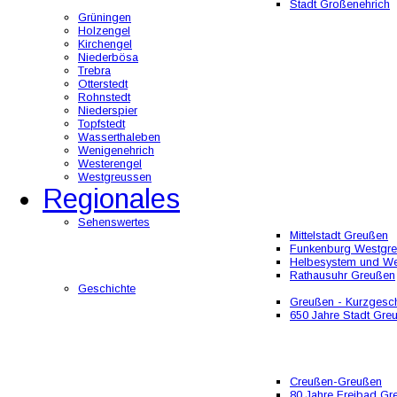
Stadt Großenehrich
Grüningen
Holzengel
Kirchengel
Niederbösa
Trebra
Otterstedt
Rohnstedt
Niederspier
Topfstedt
Wasserthaleben
Wenigenehrich
Westerengel
Westgreussen
Regionales
Sehenswertes
Mittelstadt Greußen
Funkenburg Westgr
Helbesystem und W
Rathausuhr Greußen
Geschichte
Greußen - Kurzgesch
650 Jahre Stadt Gre
Creußen-Greußen
80 Jahre Freibad Gr