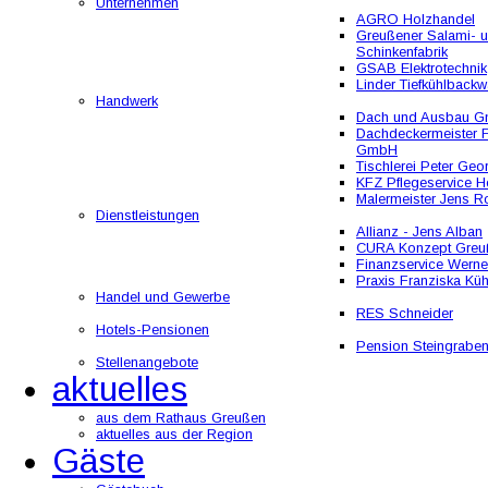
Unternehmen
AGRO Holzhandel
Greußener Salami- 
Schinkenfabrik
GSAB Elektrotechnik
Linder Tiefkühlbackw
Handwerk
Dach und Ausbau 
Dachdeckermeister F
GmbH
Tischlerei Peter Geo
KFZ Pflegeservice He
Malermeister Jens R
Dienstleistungen
Allianz - Jens Alban
CURA Konzept Greu
Finanzservice Werne
Praxis Franziska Kü
Handel und Gewerbe
RES Schneider
Hotels-Pensionen
Pension Steingrabe
Stellenangebote
aktuelles
aus dem Rathaus Greußen
aktuelles aus der Region
Gäste