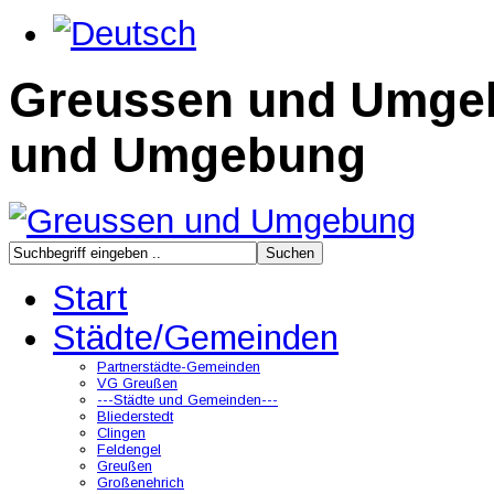
Greussen und Umge
und Umgebung
Start
Städte/Gemeinden
Partnerstädte-Gemeinden
VG Greußen
---Städte und Gemeinden---
Bliederstedt
Clingen
Feldengel
Greußen
Großenehrich