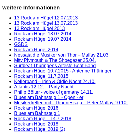
weitere
Informationen
13.Rock am Hügel 12.07.2013
13.Rock am Hügel 13.07.2013
13.Rock am Hügel 2013
Rock am Hügel 18.07.2014
Rock am Hügel 19.07.2014
GSDS
Rock am Hügel 2014
Nessaja die Musiker von Thor – Maffay 21.03.
Mfty Plymouth & The Shoegazer 25.04.
Surfbeat Thüringens Älteste Beat Band
Rock am Hügel 10.7.2015 - Antenne Thüringen
Rock am Hügel 11.7.2015
Kellerband – Irish & Oldie Nacht 24.10.
Atlantis 12.12. – Party Nacht
Philip Bölter - voice of germany 14.11.
Blues am Bahnsteig 1 - Open - er
Musikertreffen mit - Thor nessaja – Peter Maffay 10.10.
Rock am Hügel 2016
Blues am Bahnsteig 1
Rock am Hügel - 14.7.2018
Rock am Hügel 2018
Rock am Hügel 2019 (2)