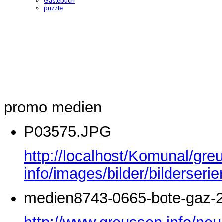
Gästebuch
puzzle
promo medien
P03575.JPG
http://localhost/Komunal/gre
info/images/bilder/bilderse
medien8743-0665-bote-gaz-2