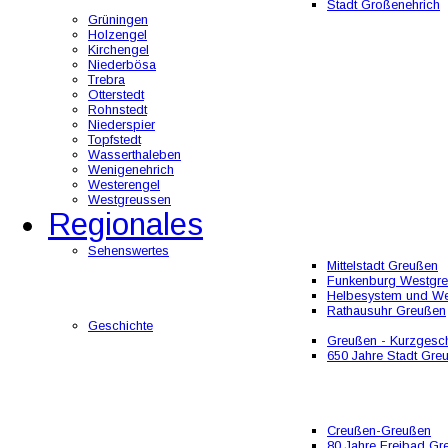
Stadt Großenehrich
Grüningen
Holzengel
Kirchengel
Niederbösa
Trebra
Otterstedt
Rohnstedt
Niederspier
Topfstedt
Wasserthaleben
Wenigenehrich
Westerengel
Westgreussen
Regionales
Sehenswertes
Mittelstadt Greußen
Funkenburg Westgr
Helbesystem und W
Rathausuhr Greußen
Geschichte
Greußen - Kurzgesch
650 Jahre Stadt Gre
Creußen-Greußen
80 Jahre Freibad Gr