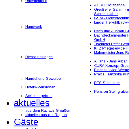
Unternehmen
AGRO Holzhandel
Greußener Salami- 
Schinkenfabrik
GSAB Elektrotechnik
Linder Tiefkühlbackw
Handwerk
Dach und Ausbau 
Dachdeckermeister F
GmbH
Tischlerei Peter Geo
KFZ Pflegeservice He
Malermeister Jens R
Dienstleistungen
Allianz - Jens Alban
CURA Konzept Greu
Finanzservice Werne
Praxis Franziska Kü
Handel und Gewerbe
RES Schneider
Hotels-Pensionen
Pension Steingrabe
Stellenangebote
aktuelles
aus dem Rathaus Greußen
aktuelles aus der Region
Gäste