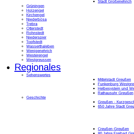
Stadt Großenehrich
Grüningen
Holzengel
Kirchengel
Niederbösa
Trebra
Otterstedt
Rohnstedt
Niederspier
Topfstedt
Wasserthaleben
Wenigenehrich
Westerengel
Westgreussen
Regionales
Sehenswertes
Mittelstadt Greußen
Funkenburg Westgr
Helbesystem und W
Rathausuhr Greußen
Geschichte
Greußen - Kurzgesch
650 Jahre Stadt Gre
Creußen-Greußen
80 Jahre Freibad Gr