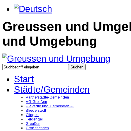
Greussen und Umge
und Umgebung
Start
Städte/Gemeinden
Partnerstädte-Gemeinden
VG Greußen
---Städte und Gemeinden---
Bliederstedt
Clingen
Feldengel
Greußen
Großenehrich