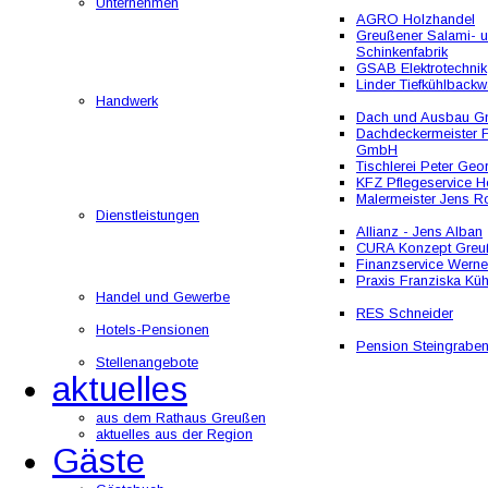
Unternehmen
AGRO Holzhandel
Greußener Salami- 
Schinkenfabrik
GSAB Elektrotechnik
Linder Tiefkühlbackw
Handwerk
Dach und Ausbau 
Dachdeckermeister F
GmbH
Tischlerei Peter Geo
KFZ Pflegeservice He
Malermeister Jens R
Dienstleistungen
Allianz - Jens Alban
CURA Konzept Greu
Finanzservice Werne
Praxis Franziska Kü
Handel und Gewerbe
RES Schneider
Hotels-Pensionen
Pension Steingrabe
Stellenangebote
aktuelles
aus dem Rathaus Greußen
aktuelles aus der Region
Gäste