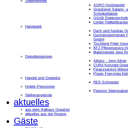
Unternehmen
AGRO Holzhandel
Greußener Salami- 
Schinkenfabrik
GSAB Elektrotechnik
Linder Tiefkühlbackw
Handwerk
Dach und Ausbau 
Dachdeckermeister F
GmbH
Tischlerei Peter Geo
KFZ Pflegeservice He
Malermeister Jens R
Dienstleistungen
Allianz - Jens Alban
CURA Konzept Greu
Finanzservice Werne
Praxis Franziska Kü
Handel und Gewerbe
RES Schneider
Hotels-Pensionen
Pension Steingrabe
Stellenangebote
aktuelles
aus dem Rathaus Greußen
aktuelles aus der Region
Gäste