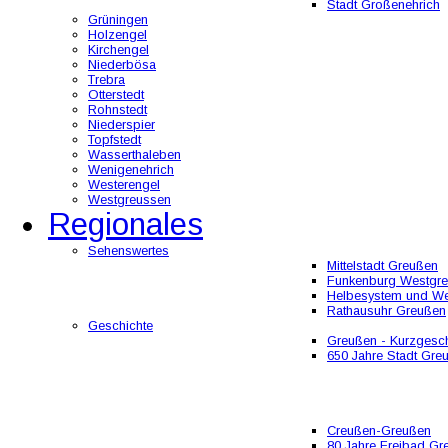
Stadt Großenehrich
Grüningen
Holzengel
Kirchengel
Niederbösa
Trebra
Otterstedt
Rohnstedt
Niederspier
Topfstedt
Wasserthaleben
Wenigenehrich
Westerengel
Westgreussen
Regionales
Sehenswertes
Mittelstadt Greußen
Funkenburg Westgr
Helbesystem und W
Rathausuhr Greußen
Geschichte
Greußen - Kurzgesch
650 Jahre Stadt Gre
Creußen-Greußen
80 Jahre Freibad Gr