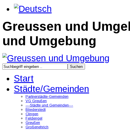
Greussen und Umge
und Umgebung
Start
Städte/Gemeinden
Partnerstädte-Gemeinden
VG Greußen
---Städte und Gemeinden---
Bliederstedt
Clingen
Feldengel
Greußen
Großenehrich