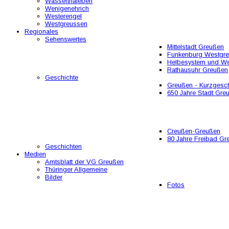
Wasserthaleben
Wenigenehrich
Westerengel
Westgreussen
Regionales
Sehenswertes
Mittelstadt Greußen
Funkenburg Westgr
Helbesystem und W
Rathausuhr Greußen
Geschichte
Greußen - Kurzgesch
650 Jahre Stadt Gre
Creußen-Greußen
80 Jahre Freibad Gr
Geschichten
Medien
Amtsblatt der VG Greußen
Thüringer Allgemeine
Bilder
Fotos