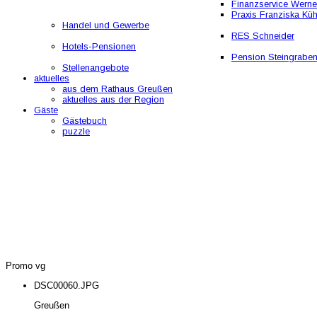
Finanzservice Werne
Praxis Franziska Kü
Handel und Gewerbe
RES Schneider
Hotels-Pensionen
Pension Steingrabe
Stellenangebote
aktuelles
aus dem Rathaus Greußen
aktuelles aus der Region
Gäste
Gästebuch
puzzle
Promo vg
DSC00060.JPG
Greußen