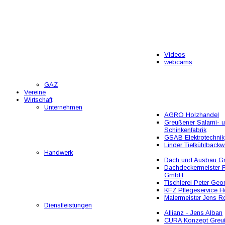
Videos
webcams
GAZ
Vereine
Wirtschaft
Unternehmen
AGRO Holzhandel
Greußener Salami- 
Schinkenfabrik
GSAB Elektrotechnik
Linder Tiefkühlbackw
Handwerk
Dach und Ausbau 
Dachdeckermeister F
GmbH
Tischlerei Peter Geo
KFZ Pflegeservice He
Malermeister Jens R
Dienstleistungen
Allianz - Jens Alban
CURA Konzept Greu