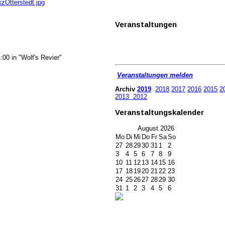
zOtterstedt.jpg
Veranstaltungen
00 in "Wolf's Revier"
Veranstaltungen melden
Archiv
2019
2018
2017
2016
2015
2
2013
2012
Veranstaltungskalender
August
2026
Mo
Di
Mi
Do
Fr
Sa
So
27
28
29
30
31
1
2
3
4
5
6
7
8
9
10
11
12
13
14
15
16
17
18
19
20
21
22
23
24
25
26
27
28
29
30
31
1
2
3
4
5
6