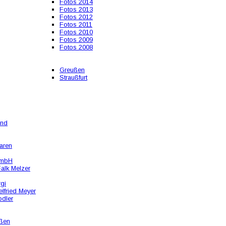
Fotos 2014
Fotos 2013
Fotos 2012
Fotos 2011
Fotos 2010
Fotos 2009
Fotos 2008
Greußen
Straußfurt
und
aren
GmbH
alk Melzer
rgi
lfried Meyer
odler
ßen