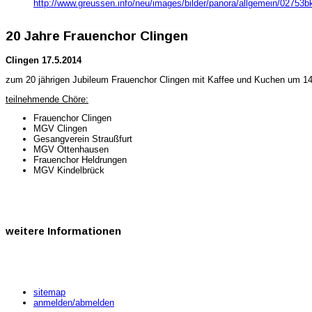
http://www.greussen.info/neu/images/bilder/panora/allgemein/02753bk
20 Jahre Frauenchor Clingen
Clingen 17.5.2014
zum 20 jährigen Jubileum Frauenchor Clingen mit Kaffee und Kuchen um 14:
teilnehmende Chöre:
Frauenchor Clingen
MGV Clingen
Gesangverein Straußfurt
MGV Ottenhausen
Frauenchor Heldrungen
MGV Kindelbrück
weitere
Informationen
sitemap
anmelden/abmelden