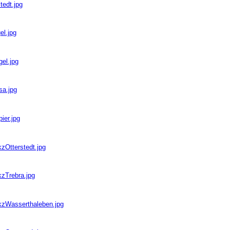
tedt.jpg
el.jpg
gel.jpg
sa.jpg
ier.jpg
zOtterstedt.jpg
kzTrebra.jpg
bkzWasserthaleben.jpg