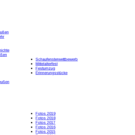
eußen
ehr
ichte
ußen
Schaufensterwettbewerb
Mittelalterfest
Festumzug
Erinnerungsstücke
eußen
Fotos 2019
Fotos 2018
Fotos 2017
Fotos 2016
Fotos 2015