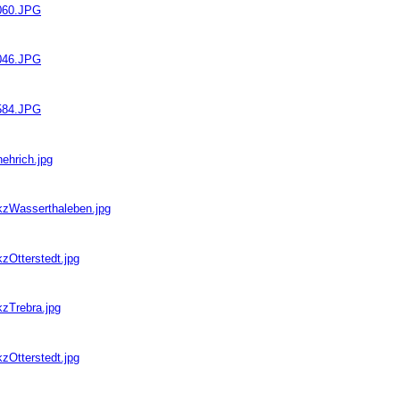
0060.JPG
0046.JPG
1584.JPG
ehrich.jpg
bkzWasserthaleben.jpg
zOtterstedt.jpg
kzTrebra.jpg
zOtterstedt.jpg