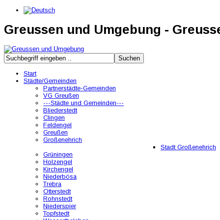
Greussen und Umgebung - Greus
Start
Städte/Gemeinden
Partnerstädte-Gemeinden
VG Greußen
---Städte und Gemeinden---
Bliederstedt
Clingen
Feldengel
Greußen
Großenehrich
Stadt Großenehrich
Grüningen
Holzengel
Kirchengel
Niederbösa
Trebra
Otterstedt
Rohnstedt
Niederspier
Topfstedt