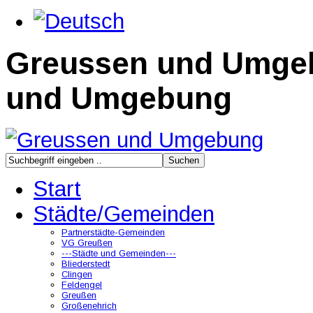
Greussen und Umge
und Umgebung
Start
Städte/Gemeinden
Partnerstädte-Gemeinden
VG Greußen
---Städte und Gemeinden---
Bliederstedt
Clingen
Feldengel
Greußen
Großenehrich