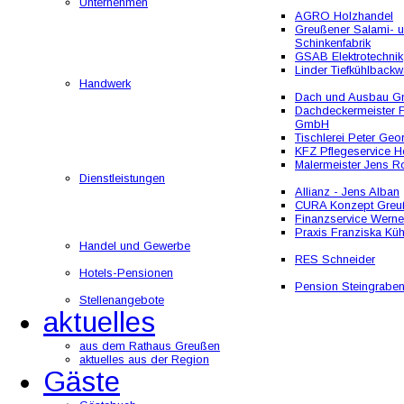
Unternehmen
AGRO Holzhandel
Greußener Salami- 
Schinkenfabrik
GSAB Elektrotechnik
Linder Tiefkühlbackw
Handwerk
Dach und Ausbau 
Dachdeckermeister F
GmbH
Tischlerei Peter Geo
KFZ Pflegeservice He
Malermeister Jens R
Dienstleistungen
Allianz - Jens Alban
CURA Konzept Greu
Finanzservice Werne
Praxis Franziska Kü
Handel und Gewerbe
RES Schneider
Hotels-Pensionen
Pension Steingrabe
Stellenangebote
aktuelles
aus dem Rathaus Greußen
aktuelles aus der Region
Gäste