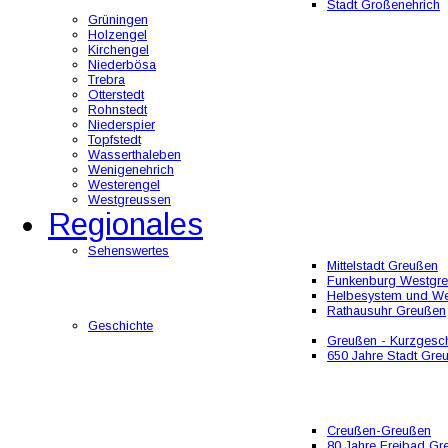
Stadt Großenehrich
Grüningen
Holzengel
Kirchengel
Niederbösa
Trebra
Otterstedt
Rohnstedt
Niederspier
Topfstedt
Wasserthaleben
Wenigenehrich
Westerengel
Westgreussen
Regionales
Sehenswertes
Mittelstadt Greußen
Funkenburg Westgr
Helbesystem und W
Rathausuhr Greußen
Geschichte
Greußen - Kurzgesch
650 Jahre Stadt Gre
Creußen-Greußen
80 Jahre Freibad Gr