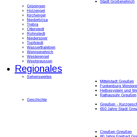
Stadt Großenehrich
Grüningen
Holzengel
Kirchengel
Niederbösa
Trebra
Otterstedt
Rohnstedt
Niederspier
Topfstedt
Wasserthaleben
Wenigenehrich
Westerengel
Westgreussen
Regionales
Sehenswertes
Mittelstadt Greußen
Funkenburg Westgr
Helbesystem und W
Rathausuhr Greußen
Geschichte
Greußen - Kurzgesch
650 Jahre Stadt Gre
Creußen-Greußen
80 Jahre Freibad Gr