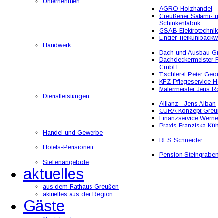
Unternehmen
AGRO Holzhandel
Greußener Salami- 
Schinkenfabrik
GSAB Elektrotechnik
Linder Tiefkühlbackw
Handwerk
Dach und Ausbau 
Dachdeckermeister F
GmbH
Tischlerei Peter Geo
KFZ Pflegeservice He
Malermeister Jens R
Dienstleistungen
Allianz - Jens Alban
CURA Konzept Greu
Finanzservice Werne
Praxis Franziska Kü
Handel und Gewerbe
RES Schneider
Hotels-Pensionen
Pension Steingrabe
Stellenangebote
aktuelles
aus dem Rathaus Greußen
aktuelles aus der Region
Gäste