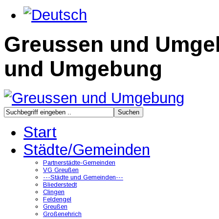
Greussen und Umge
und Umgebung
Start
Städte/Gemeinden
Partnerstädte-Gemeinden
VG Greußen
---Städte und Gemeinden---
Bliederstedt
Clingen
Feldengel
Greußen
Großenehrich