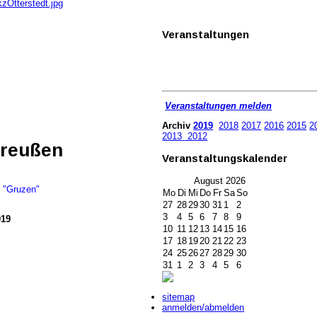
zOtterstedt.jpg
Veranstaltungen
Veranstaltungen melden
Archiv
2019
2018
2017
2016
2015
2
2013
2012
Greußen
Veranstaltungskalender
August
2026
 "Gruzen"
Mo
Di
Mi
Do
Fr
Sa
So
27
28
29
30
31
1
2
3
4
5
6
7
8
9
019
10
11
12
13
14
15
16
17
18
19
20
21
22
23
24
25
26
27
28
29
30
31
1
2
3
4
5
6
sitemap
anmelden/abmelden