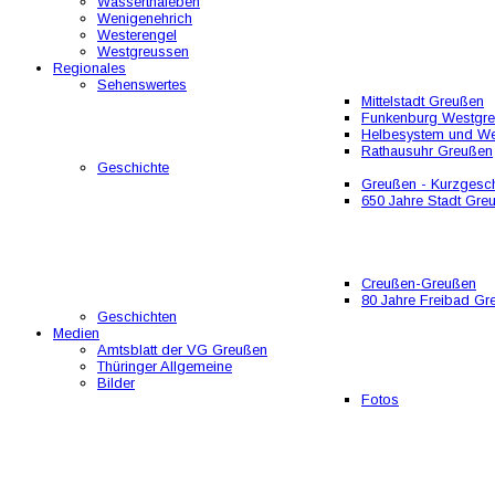
Wasserthaleben
Wenigenehrich
Westerengel
Westgreussen
Regionales
Sehenswertes
Mittelstadt Greußen
Funkenburg Westgr
Helbesystem und W
Rathausuhr Greußen
Geschichte
Greußen - Kurzgesch
650 Jahre Stadt Gre
Creußen-Greußen
80 Jahre Freibad Gr
Geschichten
Medien
Amtsblatt der VG Greußen
Thüringer Allgemeine
Bilder
Fotos