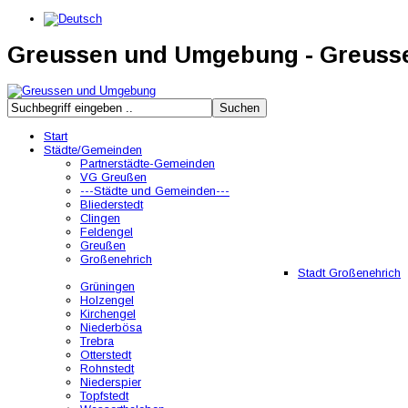
Greussen und Umgebung - Greus
Start
Städte/Gemeinden
Partnerstädte-Gemeinden
VG Greußen
---Städte und Gemeinden---
Bliederstedt
Clingen
Feldengel
Greußen
Großenehrich
Stadt Großenehrich
Grüningen
Holzengel
Kirchengel
Niederbösa
Trebra
Otterstedt
Rohnstedt
Niederspier
Topfstedt