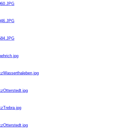
0060.JPG
0046.JPG
1584.JPG
ehrich.jpg
bkzWasserthaleben.jpg
zOtterstedt.jpg
kzTrebra.jpg
zOtterstedt.jpg