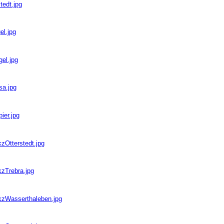
tedt.jpg
el.jpg
gel.jpg
sa.jpg
ier.jpg
zOtterstedt.jpg
kzTrebra.jpg
bkzWasserthaleben.jpg