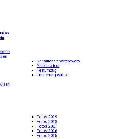
eußen
ehr
ichte
ußen
Schaufensterwettbewerb
Mittelalterfest
Festumzug
Erinnerungsstücke
eußen
Fotos 2019
Fotos 2018
Fotos 2017
Fotos 2016
Fotos 2015