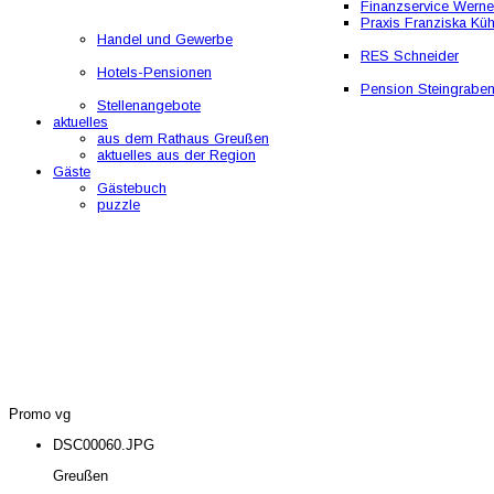
Finanzservice Werne
Praxis Franziska Kü
Handel und Gewerbe
RES Schneider
Hotels-Pensionen
Pension Steingrabe
Stellenangebote
aktuelles
aus dem Rathaus Greußen
aktuelles aus der Region
Gäste
Gästebuch
puzzle
Promo vg
DSC00060.JPG
Greußen