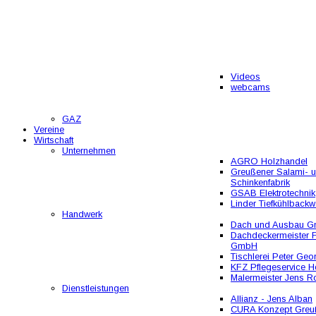
Videos
webcams
GAZ
Vereine
Wirtschaft
Unternehmen
AGRO Holzhandel
Greußener Salami- 
Schinkenfabrik
GSAB Elektrotechnik
Linder Tiefkühlbackw
Handwerk
Dach und Ausbau 
Dachdeckermeister F
GmbH
Tischlerei Peter Geo
KFZ Pflegeservice He
Malermeister Jens R
Dienstleistungen
Allianz - Jens Alban
CURA Konzept Greu