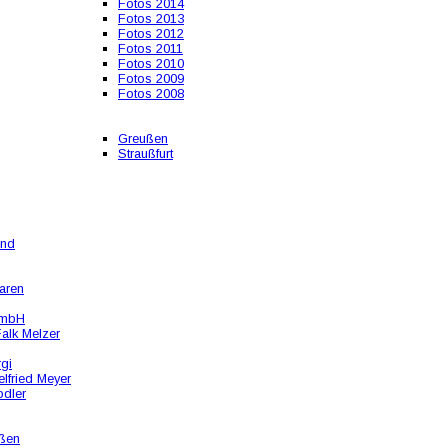
Fotos 2014
Fotos 2013
Fotos 2012
Fotos 2011
Fotos 2010
Fotos 2009
Fotos 2008
Greußen
Straußfurt
und
aren
GmbH
alk Melzer
rgi
lfried Meyer
odler
ßen